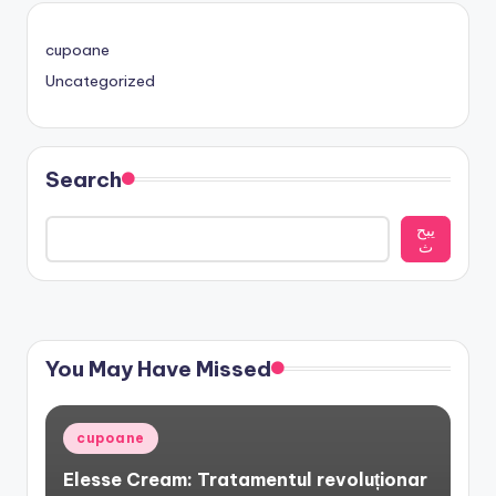
cupoane
Uncategorized
Search
يبح
ث
You May Have Missed
Posted
cupoane
in
Elesse Cream: Tratamentul revoluționar