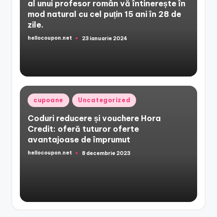
al unui profesor român vă întinerește în
mod natural cu cel puțin 15 ani în 28 de
zile.
hellocoupon.net
23 ianuarie 2024
Posted
by
Posted
cupoane
Uncategorized
in
Coduri reducere și vouchere Hora
Credit: oferă tuturor oferte
avantajoase de împrumut
hellocoupon.net
8 decembrie 2023
Posted
by