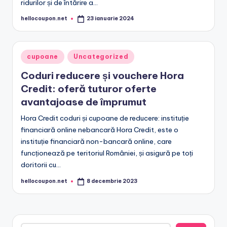
ridurilor și de întărire a…
hellocoupon.net
23 ianuarie 2024
Posted
by
Posted
cupoane
Uncategorized
in
Coduri reducere și vouchere Hora
Credit: oferă tuturor oferte
avantajoase de împrumut
Hora Credit coduri și cupoane de reducere: instituție
financiară online nebancară Hora Credit, este o
instituție financiară non-bancară online, care
funcționează pe teritoriul României, și asigură pe toți
doritorii cu…
hellocoupon.net
8 decembrie 2023
Posted
by
Caută