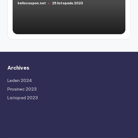
hellocoupon.net
25 listopadu 2023
Posted
by
Archives
Leden 2024
Prosinec 2023
Listopad 2023