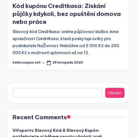
in
Kód kupónu Creditkasa: Získání
půjčky kdykoli, bez opuštění domova
nebo práce
Slevový kód Creditkasa: online půjčovací služba Jsme
společnost CreditKasa, která poskytuje úvěry pro
podnikatele NaŽivnost. Nabízíme od 5 000 Kč do 200
000 Kč s možností splatnosti až na 12…
hellocoupon.net
25 listopadu 2023
Posted
by
Hledat
Hledat
Recent Comments
Vifsports Slevový Kód A Slevový Kupón:
potřebujete si během sportu chránit zrak