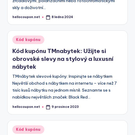
zrcadlovými, polarizačními nebo fotochromatickými
skly a doživotní…
hellocoupon.net
8 ledna 2024
Posted
by
Posted
Kód kupónu
in
Kód kupónu TMnabytek: Užijte si
obrovské slevy na stylový a luxusní
nábytek
TMnábytek slevové kupóny: Inspirujte se nábytkem
Největší obchod s nábytkem na internetu – více než 7
tisíc kusů nábytku na jednom místě. Seznamte se s
nabídkou největších značek: Black Red…
hellocoupon.net
9 prosince 2023
Posted
by
Posted
Kód kupónu