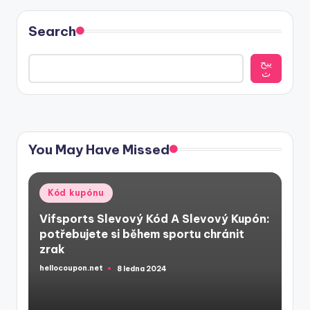
Search
يبح
ث
You May Have Missed
Posted
Kód kupónu
in
Vifsports Slevový Kód A Slevový Kupón:
potřebujete si během sportu chránit
zrak
hellocoupon.net
8 ledna 2024
Posted
by