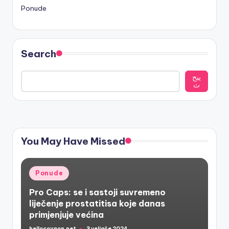
Ponude
Search
يبح
ث
You May Have Missed
Posted
Ponude
in
Pro Caps: se i sastoji suvremeno
liječenje prostatitisa koje danas
primjenjuje većina
hellocoupon.net
3 veljače 2024