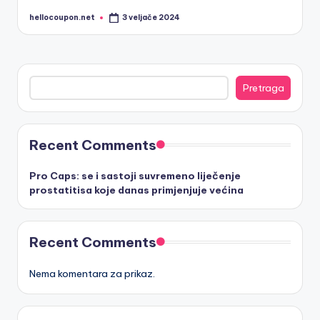
hellocoupon.net
3 veljače 2024
Posted
by
Pretraga
Pretraga
Recent Comments
Pro Caps: se i sastoji suvremeno liječenje
prostatitisa koje danas primjenjuje većina
Recent Comments
Nema komentara za prikaz.