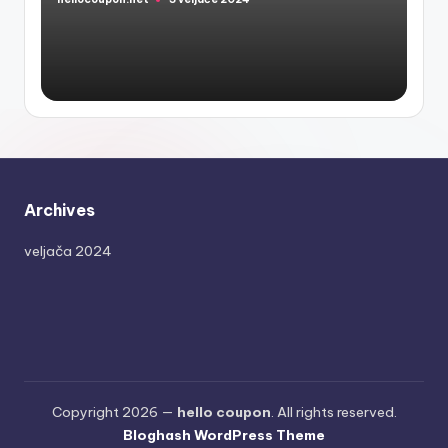
Posted
by
Archives
veljača 2024
Copyright 2026 —
hello coupon
. All rights reserved.
Bloghash WordPress Theme