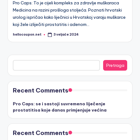
Pro Caps: To je cijeli kompleks za zdravlje muškaraca
Medicina na razini prošloga stoljeća. Poznati hrvatski
urolog ispričao kako liječnici u Hrvatskoj varaju muškarce
koji žele izliječiti prostatitis i adenom…
hellocoupon.net
3 veljače 2024
Posted
by
Pretraga
Pretraga
Recent Comments
Pro Caps: se i sastoji suvremeno liječenje
prostatitisa koje danas primjenjuje većina
Recent Comments