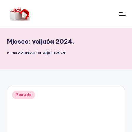
Skip
to
h
content
e
Mjesec:
veljača 2024.
ll
o
Home
»
Archives for veljača 2024
c
o
u
p
Posted
Ponude
in
o
n