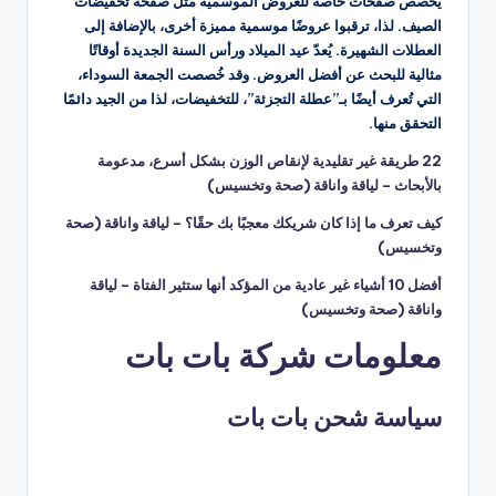
يُخصص صفحات خاصة للعروض الموسمية مثل صفحة تخفيضات
الصيف. لذا، ترقبوا عروضًا موسمية مميزة أخرى، بالإضافة إلى
العطلات الشهيرة. يُعدّ عيد الميلاد ورأس السنة الجديدة أوقاتًا
مثالية للبحث عن أفضل العروض. وقد خُصصت الجمعة السوداء،
التي تُعرف أيضًا بـ”عطلة التجزئة”، للتخفيضات، لذا من الجيد دائمًا
التحقق منها.
22 طريقة غير تقليدية لإنقاص الوزن بشكل أسرع، مدعومة
بالأبحاث – لياقة واناقة (صحة وتخسيس)
كيف تعرف ما إذا كان شريكك معجبًا بك حقًا؟ – لياقة واناقة (صحة
وتخسيس)
أفضل 10 أشياء غير عادية من المؤكد أنها ستثير الفتاة – لياقة
واناقة (صحة وتخسيس)
معلومات شركة بات بات
سياسة شحن بات بات