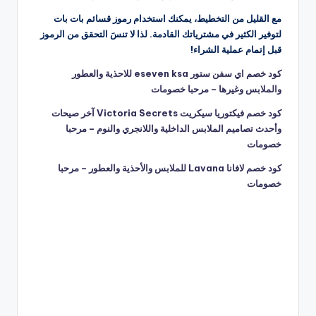
مع القليل من التخطيط، يمكنك استخدام رموز قسائم بات بات
لتوفير الكثير في مشترياتك القادمة. لذا لا تنسَ التحقق من الرموز
قبل إتمام عملية الشراء!
كود خصم اي سفن ستور eseven ksa للاحذية والعطور
والملابس وغيرها – مرحبا خصومات
كود خصم فيكتوريا سيكريت Victoria Secrets آخر صيحات
وأحدث تصاميم الملابس الداخلية واللانجري والنوم – مرحبا
خصومات
كود خصم لافانا Lavana للملابس والأحذية والعطور – مرحبا
خصومات