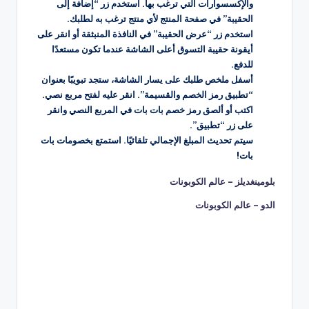
والإكسسوارات التي ترغب بها. استخدم زر “إضافة إلى
الحقيبة” في صفحة المنتج لأي منتج ترغب به لطلبك.
استخدم زر “عرض الحقيبة” في النافذة المنبثقة أو انقر على
أيقونة حقيبة التسوق أعلى الشاشة عندما تكون مستعدًا
للدفع.
أسفل ملخص طلبك على يسار الشاشة، ستجد تبويبًا بعنوان
“تطبيق رمز الخصم والقسيمة”. انقر عليه لفتح مربع نصي.
اكتب أو ألصق رمز خصم بات بات في المربع النصي وانقر
على زر “تطبيق”.
سيتم تحديث المبلغ الإجمالي تلقائيًا. استمتع بخصومات بات
بات!
بلومينغديلز – عالم الكوبونات
الدو – عالم الكوبونات