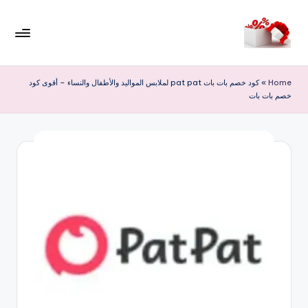
لتجاوز
لى
م
لمحتوى
ر
Home
»
كود خصم بات بات pat pat لملابس المواليد والأطفال والنساء – أقوى كود
خصم بات بات
حب
ا
خ
ص
و
ما
ت