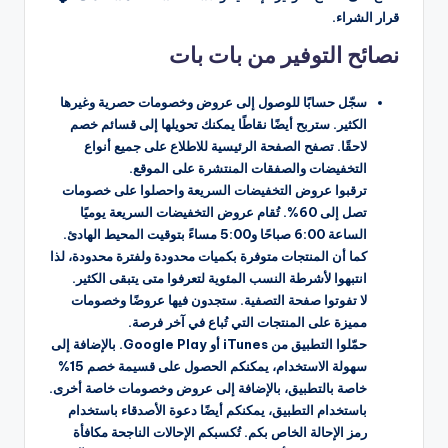
قرار الشراء.
نصائح التوفير من بات بات
سجّل حسابًا للوصول إلى عروض وخصومات حصرية وغيرها
الكثير. ستربح أيضًا نقاطًا يمكنك تحويلها إلى قسائم خصم
لاحقًا. تصفح الصفحة الرئيسية للاطلاع على جميع أنواع
التخفيضات والصفقات المنتشرة على الموقع.
ترقبوا عروض التخفيضات السريعة واحصلوا على خصومات
تصل إلى 60%. تُقام عروض التخفيضات السريعة يوميًا
الساعة 6:00 صباحًا و5:00 مساءً بتوقيت المحيط الهادئ.
كما أن المنتجات متوفرة بكميات محدودة ولفترة محدودة، لذا
انتبهوا لأشرطة النسب المئوية لتعرفوا متى يتبقى الكثير.
لا تفوتوا صفحة التصفية. ستجدون فيها عروضًا وخصومات
مميزة على المنتجات التي تُباع في آخر فرصة.
حمّلوا التطبيق من iTunes أو Google Play. بالإضافة إلى
سهولة الاستخدام، يمكنكم الحصول على قسيمة خصم 15%
خاصة بالتطبيق، بالإضافة إلى عروض وخصومات خاصة أخرى.
باستخدام التطبيق، يمكنكم أيضًا دعوة الأصدقاء باستخدام
رمز الإحالة الخاص بكم. تُكسبكم الإحالات الناجحة مكافأة