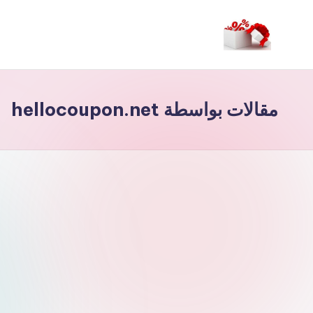
لتجاوز
لى
م
لمحتوى
ر
مقالات بواسطة hellocoupon.net
حب
ا
خ
ص
و
ما
ت