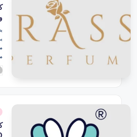
ف
وت
ي
م
م
تم
ال
بو
نُ
ف
%