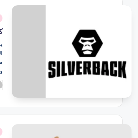
نُ
ف
ك
ي
ال
من
و
تم
ال
بو
نُ