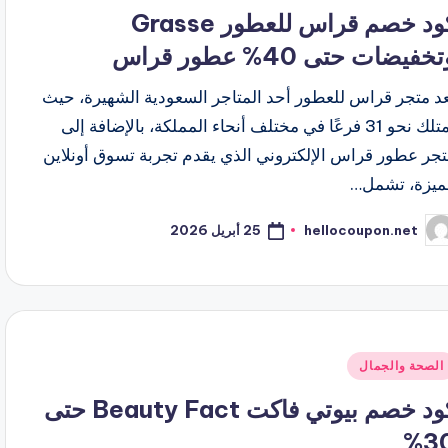
ي
كود خصم قراس للعطور Grasse
خفيضات حتى 40% عطور قراس
عد متجر قراس للعطور أحد المتاجر السعودية الشهيرة، حيث
يمتلك نحو 31 فرعًا في مختلف أنحاء المملكة، بالإضافة إلى
تجر عطور قراس الإلكتروني الذي يقدم تجربة تسوق أونلاين
ميزة، تشمل…
25 أبريل 2026
hellocoupon.net
ّ
نشر
اسطة
شر
الصحة والجمال
ي
كود خصم بيوتي فاكت Beauty Fact حتى
30