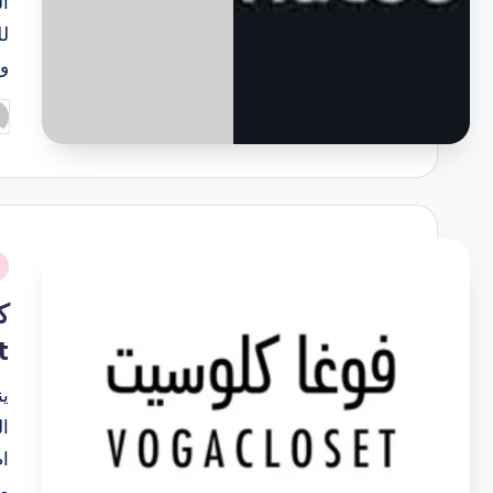
ا
لل
وت
تم
ال
بو
نُ
ف
ك
et
م