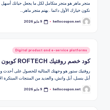
متجر ماهر هو متجر متكامل لكل ما يجعل حياتك أسهل ،
نكون خيارك الأول دائما . يهتم متجر ماهر…
9 مايو 2026
hellocoupon.net
تمّ
النشر
بواسطة
نُشر
Digital product and e-service platforms
في
كود خصم روفتيك ROFTECH كوبون خصم روفتيك
روفتيك ستور هو وجهتك المثالية للحصول على أحدث وأ
أبل بنسل، أبل واتش، والعديد من المنتجات المبتكرة
9 مايو 2026
hellocoupon.net
تمّ
النشر
بواسطة