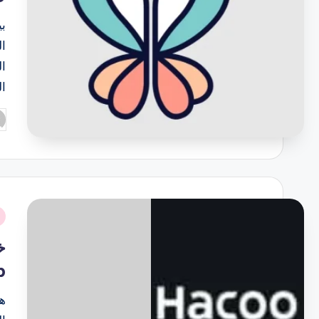
ال
ال
ال
تم
ال
بو
نُ
ف
p
ها