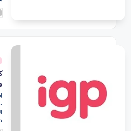
تم
ال
بو
نُ
ف
و
إن
تص
…