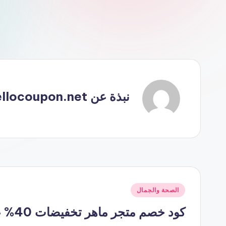
نبذة عن hellocoupon.net
نُشر
الصحة والجمال
في
كود خصم متجر ماهر تخفيضات 40% على افضل المنتجات Maher Store