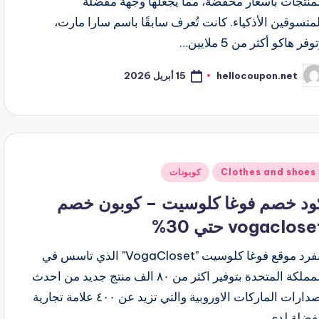
لمنتجات بأسعار مخفضة، مما يجعلها وجهة مفضلة
متسوقين الأذكياء. كانت تُعرف سابقًا باسم سارا مارت،
وفر هاكو أكثر من 5 ملايين…
15 أبريل 2026
hellocoupon.net
ّ
نشر
اسطة
شر
Clothes and shoes
كوبونات
ي
ود خصم فوغا كلوسيت – كوبون خصم
vogaclos حتي 30%
ينفرد موقع فوغا كلوسيت "VogaCloset" الذي تاسس في
المملكة المتحدة بتوفير اكثر من ٨٠ الف منتج جديد من احدث
اصدارات الماركات الاوروبية والتي تزيد عن ٤٠٠ علامة تجارية
فضلة لدى…