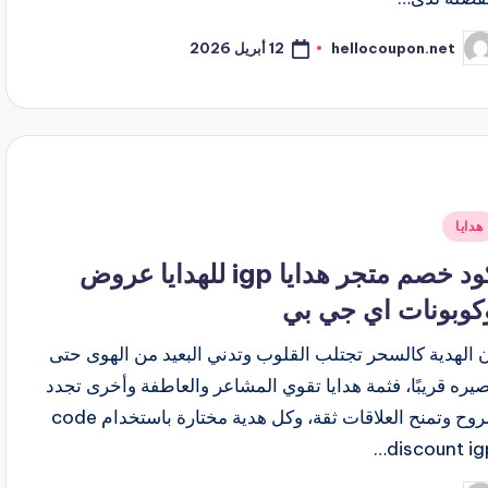
12 أبريل 2026
hellocoupon.net
ّ
نشر
اسطة
شر
هدايا
ي
كود خصم متجر هدايا igp للهدايا عروض
كوبونات اي جي بي
 الهدية كالسحر تجتلب القلوب وتدني البعيد من الهوى حتى
يره قريبًا، فثمة هدايا تقوي المشاعر والعاطفة وأخرى تجدد
الروح وتمنح العلاقات ثقة، وكل هدية مختارة باستخدام code
discount igp