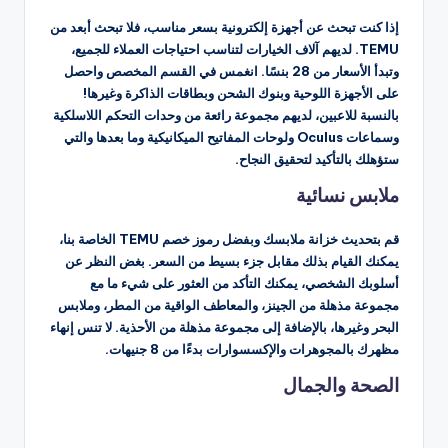
إذا كنت تبحث عن أجهزة إلكترونية بسعر مناسب، فلا تبحث أبعد من
TEMU. لديهم آلاف الخيارات لتناسب احتياجات العملاء للجميع،
وتبدأ الأسعار من 28 بنسًا. انغمس في القسم المخصص واحصل
على الأجهزة اللوحية وبنوك الشحن وبطاقات الذاكرة وغيرها!
بالنسبة للاعبين، لديهم مجموعة رائعة من وحدات التحكم اللاسلكية
وسماعات Oculus ولوحات المفاتيح الميكانيكية وما بعدها والتي
ستؤهلك بالتأكيد لتحقيق النجاح.
ملابس نسائية
قم بتحديث خزانة ملابسك وبفضل رموز خصم TEMU الخاصة بنا،
يمكنك القيام بذلك مقابل جزء بسيط من السعر. بغض النظر عن
أسلوبك الشخصي، يمكنك التأكد من العثور على شيء ما مع
مجموعة مذهلة من الجينز، والمعاطف الواقية من المطر، وملابس
البحر وغيرها، بالإضافة إلى مجموعة مذهلة من الأحذية. لا تنس إنهاء
مظهرك بالمجوهرات والإكسسوارات بدءًا من 8 جنيهات.
الصحة والجمال