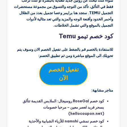
سواء كنت تبحث عن روتين جديد للعناية بالبشرة أو كنت ترغب
فقط في التألق، تأكد من التوجه والتسوق من مجموعة مستحضرات
التجميل TEMU. ستجد هنا برايمر وعصا تجميل بعدد من الظلال
وأحمر الخدود وأقنعة الوجه والمزيد والتي تعد مثالية لأدوات
التجميل بالموقع والتي تشمل الخلاطات.
كود خصم تيمو Temu
للاستفادة بالخصم قم بالضغط على تفعيل الخصم الان وسوف يتم
تحويلك الى الموقع مباشرة ومن ثم تطبيق الخصم:
تفعيل الخصم
الآن
متاجر مشابهة:
كود خصم RoseGal روسيجال: الملابس القديمة تتألق
بسحر فريد لعصر معين – مرحبا خصومات
(hellocoupon.net)
كود خصم نمشي namshi للأزياء الشبابية والأحذية