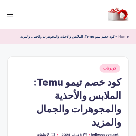
لتجاوز
لى
م
لمحتوى
ر
Home
»
كود خصم تيمو Temu: الملابس والأحذية والمجوهرات والجمال والمزيد
حب
ا
خ
نُشر
كوبونات
في
ص
كود خصم تيمو Temu:
و
الملابس والأحذية
ما
ت
والمجوهرات والجمال
والمزيد
لا تعليقات
hellocoupon.net
8 فبراير 2024