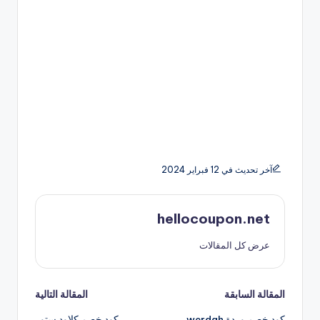
آخر تحديث في 12 فبراير 2024
hellocoupon.net
عرض كل المقالات
تصفّح
المقالة السابقة
المقالة التالية
كود خصم وردة werdah
كود خصم كلاود ستور