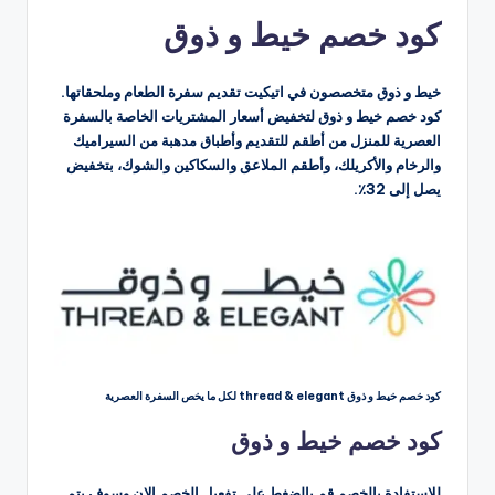
بواسطة
كود خصم خيط و ذوق
خيط و ذوق متخصصون في اتيكيت تقديم سفرة الطعام وملحقاتها.
كود خصم خيط و ذوق لتخفيض أسعار المشتريات الخاصة بالسفرة
العصرية للمنزل من أطقم للتقديم وأطباق مدهبة من السيراميك
والرخام والأكريلك، وأطقم الملاعق والسكاكين والشوك، بتخفيض
يصل إلى 32٪.
كود خصم خيط و ذوق thread & elegant لكل ما يخص السفرة العصرية
كود خصم خيط و ذوق
للاستفادة بالخصم قم بالضغط على تفعيل الخصم الان وسوف يتم