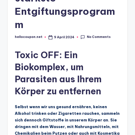
Entgiftungsprogram
m
No Comments
hellocoupon.net
9 April 2024
Posted
by
Toxic OFF: Ein
Biokomplex, um
Parasiten aus Ihrem
Körper zu entfernen
Selbst wenn wir uns gesund ernähren, keinen
Alkohol trinken oder Zigaretten rauchen, sammeln
sich dennoch Giftstoffe in unserem Körper an. Sie
dringen mit dem Wasser, mit Nahrungsmitteln, mit
Chemikalien beim Putzen oder auch mit Kosmetika