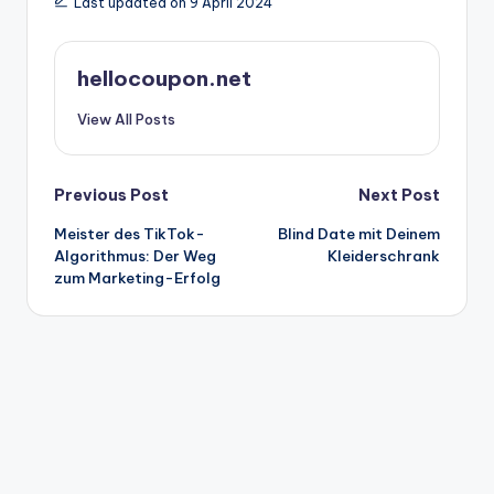
Last updated on 9 April 2024
hellocoupon.net
View All Posts
Post
Previous Post
Next Post
Meister des TikTok-
Blind Date mit Deinem
navigation
Algorithmus: Der Weg
Kleiderschrank
zum Marketing-Erfolg