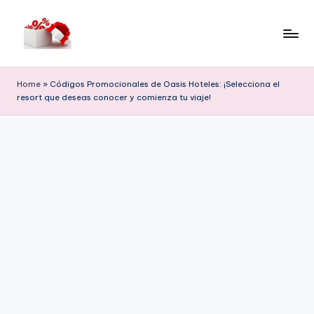
Saltar
al
h
contenido
e
Home
»
Códigos Promocionales de Oasis Hoteles: ¡Selecciona el
resort que deseas conocer y comienza tu viaje!
ll
o
c
o
u
p
o
n