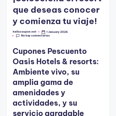
que deseas conocer
y comienza tu viaje!
hellocoupon.net
1 January 2024
Publicado
No hay comentarios
por
Cupones Pescuento
Oasis Hotels & resorts:
Ambiente vivo, su
amplia gama de
amenidades y
actividades, y su
servicio agradable