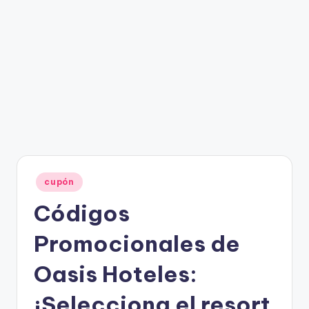
Publicado
cupón
en
Códigos
Promocionales de
Oasis Hoteles:
¡Selecciona el resort