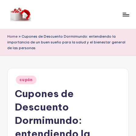
Saltar
al
h
contenido
e
Home
»
Cupones de Descuento Dormimundo: entendiendo la
importancia de un buen sueño para la salud y el bienestar general
ll
de las personas
o
c
o
Publicado
cupón
u
en
Cupones de
p
Descuento
o
n
Dormimundo:
entendiendo la