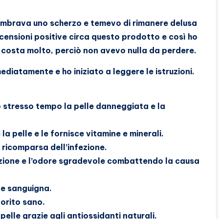
sembrava uno scherzo e temevo di rimanere delusa
ecensioni positive circa questo prodotto e così ho
n costa molto, perciò non avevo nulla da perdere.
ediatamente e ho iniziato a leggere le istruzioni.
o stresso tempo la pelle danneggiata e la
la pelle e le fornisce vitamine e minerali.
 ricomparsa dell’infezione.
zione e l’odore sgradevole combattendo la causa
ne sanguigna.
lorito sano.
elle grazie agli antiossidanti naturali.