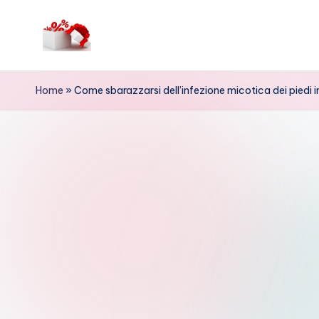
Skip
to
م
content
ر
Home
»
Come sbarazzarsi dell’infezione micotica dei piedi
حب
ا
خ
ص
و
ما
ت