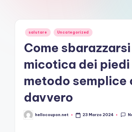
Posted
salutare
Uncategorized
in
Come sbarazzarsi 
micotica dei piedi
metodo semplice 
davvero
N
23 Marzo 2024
hellocoupon.net
Posted
by