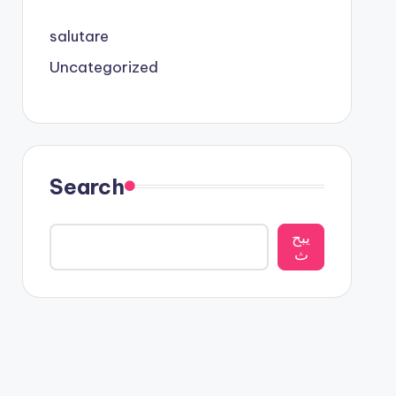
salutare
Uncategorized
Search
يبح
ث