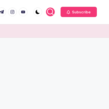
com
r.com
.me
instagram.com
youtube.com
Subscribe