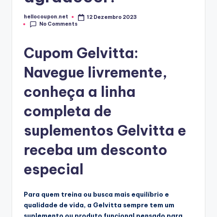
hellocoupon.net
12 Dezembro 2023
Posted
No Comments
by
Cupom Gelvitta:
Navegue livremente,
conheça a linha
completa de
suplementos Gelvitta e
receba um desconto
especial
Para quem treina ou busca mais equilíbrio e
qualidade de vida, a Gelvitta sempre tem um
suplemento ou produto funcional pensado para