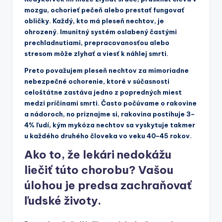
mozgu, ochorieť pečeň alebo prestať fungovať
obličky. Každý, kto má pleseň nechtov, je
ohrozený. Imunitný systém oslabený častými
prechladnutiami, prepracovanosťou alebo
stresom môže zlyhať a viesť k náhlej smrti.
Preto považujem pleseň nechtov za mimoriadne
nebezpečné ochorenie, ktoré v súčasnosti
celoštátne zastáva jedno z popredných miest
medzi príčinami smrti. Často počúvame o rakovine
a nádoroch, no priznajme si, rakovina postihuje 3–
4% ľudí, kým mykóza nechtov sa vyskytuje takmer
u každého druhého človeka vo veku 40–45 rokov.
Ako to, že lekári nedokážu
liečiť túto chorobu? Vašou
úlohou je predsa zachraňovať
ľudské životy.