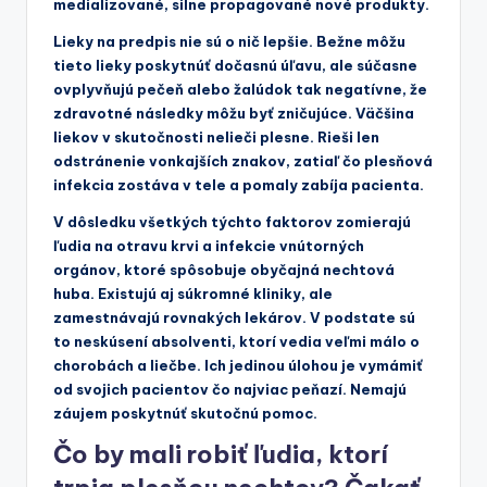
medializované, silne propagované nové produkty.
Lieky na predpis nie sú o nič lepšie. Bežne môžu
tieto lieky poskytnúť dočasnú úľavu, ale súčasne
ovplyvňujú pečeň alebo žalúdok tak negatívne, že
zdravotné následky môžu byť zničujúce. Väčšina
liekov v skutočnosti nelieči plesne. Rieši len
odstránenie vonkajších znakov, zatiaľ čo plesňová
infekcia zostáva v tele a pomaly zabíja pacienta.
V dôsledku všetkých týchto faktorov zomierajú
ľudia na otravu krvi a infekcie vnútorných
orgánov, ktoré spôsobuje obyčajná nechtová
huba. Existujú aj súkromné kliniky, ale
zamestnávajú rovnakých lekárov. V podstate sú
to neskúsení absolventi, ktorí vedia veľmi málo o
chorobách a liečbe. Ich jedinou úlohou je vymámiť
od svojich pacientov čo najviac peňazí. Nemajú
záujem poskytnúť skutočnú pomoc.
Čo by mali robiť ľudia, ktorí