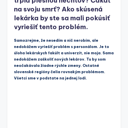
trpia plesňou nechtov? Čakať
na svoju smrť? Ako skúsená
lekárka by ste sa mali pokúsiť
vyriešiť tento problém.
Samozrejme, že nesedím a nič nerobím, ale
nedokážem vyriešiť problém s personálom. Je to
úloha lekárskych fakúlt a univerzít, nie moja. Sama
nedokážem zaškoliť nových lekárov. Tu by som
neočakávala žiadne rýchle zmeny. Ostatné
slovenské regióny čelia rovnakým problémom.
Všetci sme v podstate na jednej lodi.