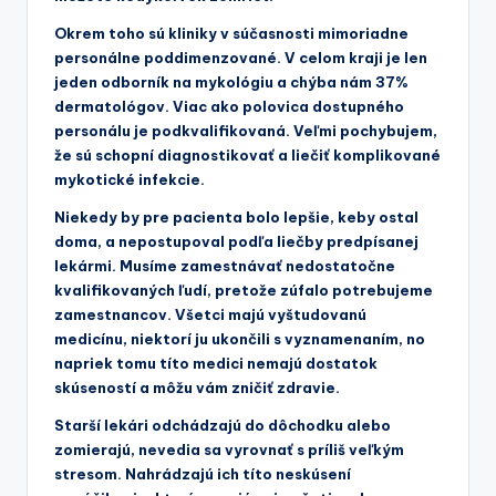
Okrem toho sú kliniky v súčasnosti mimoriadne
personálne poddimenzované. V celom kraji je len
jeden odborník na mykológiu a chýba nám 37%
dermatológov. Viac ako polovica dostupného
personálu je podkvalifikovaná. Veľmi pochybujem,
že sú schopní diagnostikovať a liečiť komplikované
mykotické infekcie.
Niekedy by pre pacienta bolo lepšie, keby ostal
doma, a nepostupoval podľa liečby predpísanej
lekármi. Musíme zamestnávať nedostatočne
kvalifikovaných ľudí, pretože zúfalo potrebujeme
zamestnancov. Všetci majú vyštudovanú
medicínu, niektorí ju ukončili s vyznamenaním, no
napriek tomu títo medici nemajú dostatok
skúseností a môžu vám zničiť zdravie.
Starší lekári odchádzajú do dôchodku alebo
zomierajú, nevedia sa vyrovnať s príliš veľkým
stresom. Nahrádzajú ich títo neskúsení