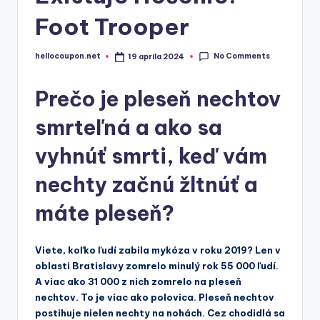
Foot Trooper
No Comments
hellocoupon.net
19 apríla 2024
Posted
by
Prečo je pleseň nechtov
smrteľná a ako sa
vyhnúť smrti, keď vám
nechty začnú žltnúť a
máte pleseň?
Viete, koľko ľudí zabila mykóza v roku 2019? Len v
oblasti Bratislavy zomrelo minulý rok 55 000 ľudí.
A viac ako 31 000 z nich zomrelo na pleseň
nechtov. To je viac ako polovica. Pleseň nechtov
postihuje nielen nechty na nohách. Cez chodidlá sa