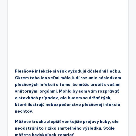
Plesňové infekcie si však vyžadujú dôslednú liečbu.
Okrem toho len veľmi málo ľudí rozumie následkom
plesňových infekcií a tomu, čo môžu urobiť s vašimi
vnútornými orgánmi. Mohla by som vám rozprávať
o stovkách prípadov, ale budem sa držať tých,
ktoré ilustrujú nebezpečenstvo plesňovej infekcie
nechtov.
Môžete trochu zlepšiť vonkajšie prejavy huby, ale
neodstráni to riziko smrteľného výsledku. Stále
môžete kedykoľvek zomrieť.