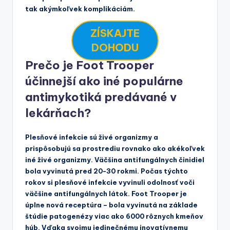
tak akýmkoľvek komplikáciám.
ZÍSKAJTE
DOHODU
Prečo je Foot Trooper
účinnejší ako iné populárne
antimykotiká predávané v
lekárňach?
Plesňové infekcie sú živé organizmy a
prispôsobujú sa prostrediu rovnako ako akékoľvek
iné živé organizmy. Väčšina antifungálnych činidiel
bola vyvinutá pred 20-30 rokmi. Počas týchto
rokov si plesňové infekcie vyvinuli odolnosť voči
väčšine antifungálnych látok. Foot Trooper je
úplne nová receptúra – bola vyvinutá na základe
štúdie patogenézy viac ako 6000 rôznych kmeňov
húb. Vďaka svojmu jedinečnému inovatívnemu