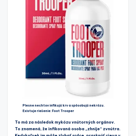
Plesne nechtov infikujú krv a spôsobujú nekrózu.
Existuje riešenie: Foot Trooper
To má za následok mykózu vnútorných orgánov.
To znamená, že infikovaná osoba „zhnije“ zvnútra.
Kedykoľvek im môže zlyhať srdce, prasknúť cieva v