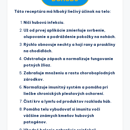
Táto receptúra má hlboký liečivý účinok na telo:
Ničí hubovú infekciu.
Už od prvej aplikácie zmierňuje svrbenie,
olupovanie a podráždenie pokožky na nohách.
Rýchlo obnovuje nechty a hojí rany a praskliny
na chodidlách.
Odstraňuje zápach a normalizuje fungovanie
potných žliaz.
Zabraňuje množeniu a rastu choroboplodných
zárodkov.
Normalizuje imunitný systém a pomáha pri
liečbe chronických plesňových ochorení.
Čistí krv a lymfu od produktov rozkladu húb.
Pomáha telu vybudovať si imunitu voči
väčšine známych kmeňov hubových
patogénov.
Vhodné balenie zabraňuje reinfekcii.