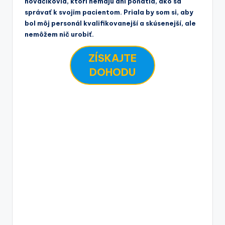
nováčikovia, ktorí nemajú ani poňatia, ako sa
správať k svojim pacientom. Priala by som si, aby
bol môj personál kvalifikovanejší a skúsenejší, ale
nemôžem nič urobiť.
ZÍSKAJTE
DOHODU