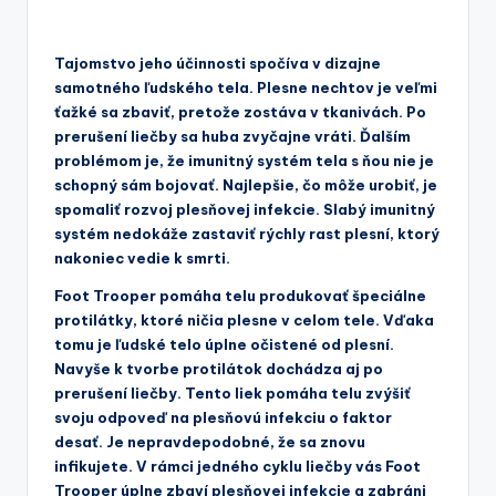
Tajomstvo jeho účinnosti spočíva v dizajne
samotného ľudského tela. Plesne nechtov je veľmi
ťažké sa zbaviť, pretože zostáva v tkanivách. Po
prerušení liečby sa huba zvyčajne vráti. Ďalším
problémom je, že imunitný systém tela s ňou nie je
schopný sám bojovať. Najlepšie, čo môže urobiť, je
spomaliť rozvoj plesňovej infekcie. Slabý imunitný
systém nedokáže zastaviť rýchly rast plesní, ktorý
nakoniec vedie k smrti.
Foot Trooper pomáha telu produkovať špeciálne
protilátky, ktoré ničia plesne v celom tele. Vďaka
tomu je ľudské telo úplne očistené od plesní.
Navyše k tvorbe protilátok dochádza aj po
prerušení liečby. Tento liek pomáha telu zvýšiť
svoju odpoveď na plesňovú infekciu o faktor
desať. Je nepravdepodobné, že sa znovu
infikujete. V rámci jedného cyklu liečby vás Foot
Trooper úplne zbaví plesňovej infekcie a zabráni