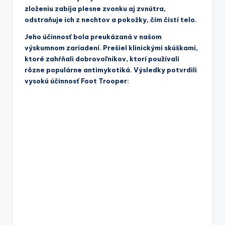
zloženiu zabíja plesne zvonku aj zvnútra,
odstraňuje ich z nechtov a pokožky, čím čistí telo.
Jeho účinnosť bola preukázaná v našom
výskumnom zariadení. Prešiel klinickými skúškami,
ktoré zahŕňali dobrovoľníkov, ktorí používali
rôzne populárne antimykotiká. Výsledky potvrdili
vysokú účinnosť Foot Trooper: