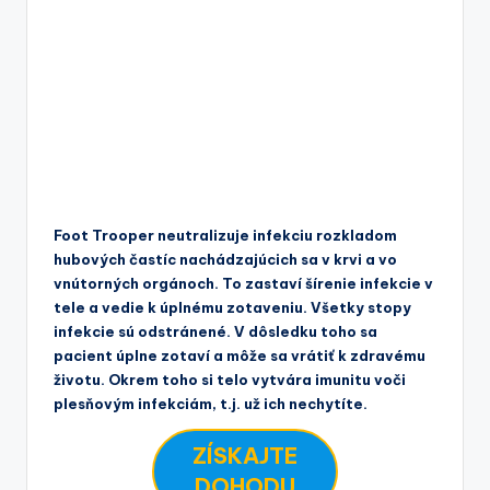
Foot Trooper neutralizuje infekciu rozkladom
hubových častíc nachádzajúcich sa v krvi a vo
vnútorných orgánoch. To zastaví šírenie infekcie v
tele a vedie k úplnému zotaveniu. Všetky stopy
infekcie sú odstránené. V dôsledku toho sa
pacient úplne zotaví a môže sa vrátiť k zdravému
životu. Okrem toho si telo vytvára imunitu voči
plesňovým infekciám, t.j. už ich nechytíte.
ZÍSKAJTE
DOHODU