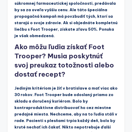
súkromnej farmaceutickej spoločnosti, predávala
by sa za oveľa vyššiu cenu. Ale táto špeciálna
propagačná kampaň má povzbudiť tých, ktorí sa
starajú o svoje zdravie. Ak si objednáte kompletnú
liečbu s Foot Trooper, získate zľavu 50%. Ponuka
je však obmedzená.
Ako môžu ľudia získať Foot
Trooper? Musia poskytnúť
svoj preukaz totožnosti alebo
dostať recept?
Jediným kritériom je žiť v bratislave a mať viac ako
30 rokov. Foot Trooper bude odoslaný priamo zo
skladu a doručený kuriérom. Bolo by
kontraproduktívne distribuovať ho cez miestne
predajné miesta. Nechceme, aby na to ľudia stáli v
rade. Pacienti s plesňami trpia každý deň, bolo by
kruté nechať ich čakať. Nikto nepotrebuje ďalší