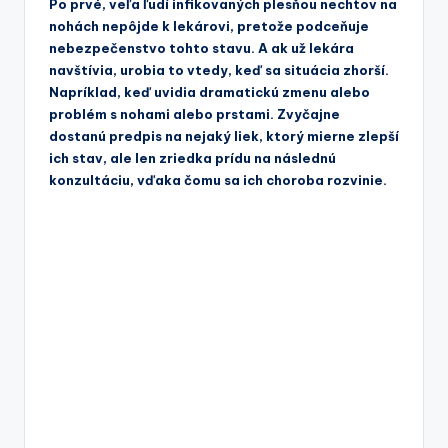
Po prvé, veľa ľudí infikovaných plesňou nechtov na
nohách nepôjde k lekárovi, pretože podceňuje
nebezpečenstvo tohto stavu. A ak už lekára
navštívia, urobia to vtedy, keď sa situácia zhorší.
Napríklad, keď uvidia dramatickú zmenu alebo
problém s nohami alebo prstami. Zvyčajne
dostanú predpis na nejaký liek, ktorý mierne zlepší
ich stav, ale len zriedka prídu na následnú
konzultáciu, vďaka čomu sa ich choroba rozvinie.