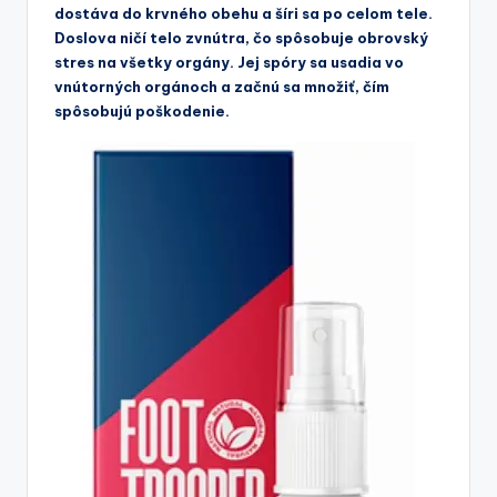
dostáva do krvného obehu a šíri sa po celom tele.
Doslova ničí telo zvnútra, čo spôsobuje obrovský
stres na všetky orgány. Jej spóry sa usadia vo
vnútorných orgánoch a začnú sa množiť, čím
spôsobujú poškodenie.