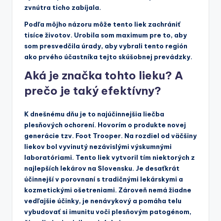
zvnútra ticho zabíjala.
Podľa môjho názoru môže tento liek zachrániť
tisíce životov. Urobila som maximum pre to, aby
som presvedčila úrady, aby vybrali tento región
ako prvého účastníka tejto skúšobnej prevádzky.
Aká je značka tohto lieku? A
prečo je taký efektívny?
K dnešnému dňu je to najúčinnejšia liečba
plesňových ochorení. Hovorím o produkte novej
generácie tzv. Foot Trooper. Na rozdiel od väčšiny
liekov bol vyvinutý nezávislými výskumnými
laboratóriami. Tento liek vytvoril tím niektorých z
najlepších lekárov na Slovensku. Je desaťkrát
účinnejší v porovnaní s tradičnými lekárskymi a
kozmetickými ošetreniami. Zároveň nemá žiadne
vedľajšie účinky, je nenávykový a pomáha telu
vybudovať si imunitu voči plesňovým patogénom,