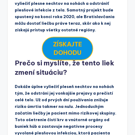
vyliečiť plesne nechtov na nohách a odstrániť
plesňové infekcie z tela. Samotný projekt bude
spustený na konci roka 2020, ale Bratislavčania
môžu dostať liečbu práve teraz, skôr ako k nej
získajú prístup všetky ostatné regióny.
ZÍSKAJTE
DOHODU
Prečo si myslíte, že tento liek
zmení situáciu?
Dokáže úplne vyliečiť pleseň nechtov na nohách
tým, že odstráni jej vonkajšie prejavy a prečistí
celé telo. Už od prvých dní používania znižuje
riziko úmrtia takmer na nulu. Jednoduchým
začatím liečby je pacient mimo rizikovej skupiny.
Toto ošetrenie čistí krv a vnútorné orgány od
buniek húb a zastavuje negatívne procesy
vyvolané plesňovou infekciou, ktorá pacienta