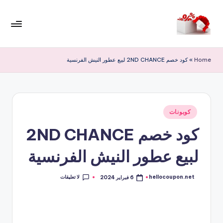
لتجاوز
لى
م
لمحتوى
ر
Home
»
كود خصم 2ND CHANCE لبيع عطور النيش الفرنسية
حب
ا
خ
نُشر
كوبونات
في
ص
كود خصم 2ND CHANCE
و
لبيع عطور النيش الفرنسية
ما
ت
لا تعليقات
hellocoupon.net
6 فبراير 2024
تمّ
النشر
بواسطة