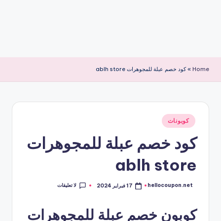
Home
»
كود خصم عبلة للمجوهرات ablh store
نُشر
كوبونات
في
كود خصم عبلة للمجوهرات
ablh store
لا تعليقات
hellocoupon.net
17 فبراير 2024
تمّ
النشر
بواسطة
كوبون خصم عبلة للمجوهرات