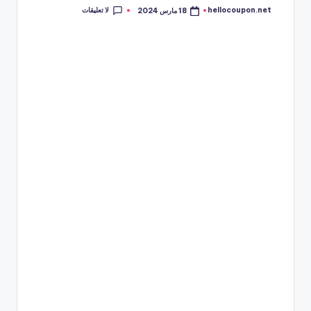
لا تعليقات
hellocoupon.net
18 مارس 2024
تمّ
النشر
بواسطة