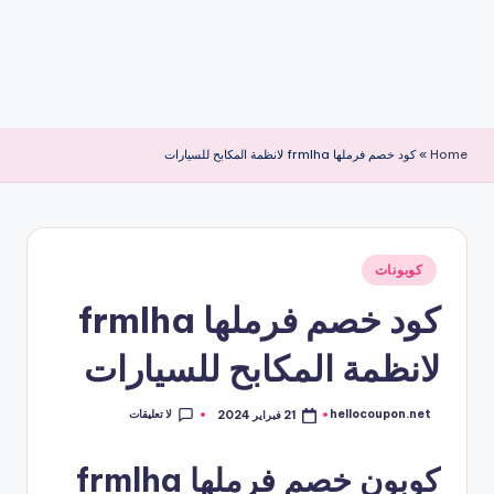
Home
»
كود خصم فرملها frmlha لانظمة المكابح للسيارات
نُشر
كوبونات
في
كود خصم فرملها frmlha
لانظمة المكابح للسيارات
لا تعليقات
hellocoupon.net
21 فبراير 2024
تمّ
النشر
بواسطة
كوبون خصم فرملها frmlha