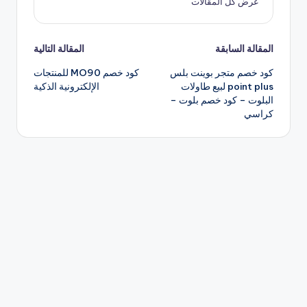
عرض كل المقالات
تصفّح
المقالة السابقة
المقالة التالية
كود خصم متجر بوينت بلس
كود خصم MO90 للمنتجات
المقالات
point plus لبيع طاولات
الإلكترونية الذكية
البلوت – كود خصم بلوت –
كراسي