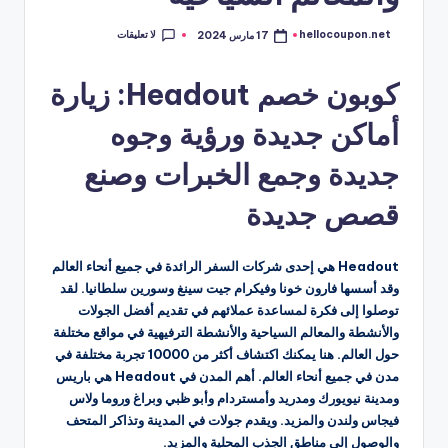
لا تعليقات
hellocoupon.net
17 مارس 2024
تمّ
النشر
بواسطة
كوبون خصم Headout: زيارة
أماكن جديدة ورؤية وجوه
جديدة وجمع الخبرات وصنع
قصص جديدة
Headout هي إحدى شركات السفر الرائدة في جميع أنحاء العالم
وقد أسسها فارون خونا وفيكرام جيت سينغ وسورين سلطانيا. لقد
توصلوا إلى فكرة لمساعدة عملائهم في تقديم أفضل الجولات
والأنشطة والمعالم السياحية والأنشطة الترفيهية في مواقع مختلفة
حول العالم. هنا يمكنك اكتشاف أكثر من 10000 تجربة مختلفة في
مدن في جميع أنحاء العالم. أهم المدن في Headout هي باريس
ومدينة نيويورك ومدريد وأمستردام وأبو ظبي وبراغ وروما ولاس
فيجاس ولندن والمزيد. ويقدم جولات في المدينة وتذاكر المتحف
والوصول إلى مناطق الجذب المحلية والمزيد.