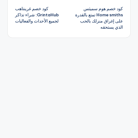
تصفّح
كود خصم هوم سميثس
كود خصم غرينتاهب
المقالات
Home smiths تمتع بالقدرة
GrintaHub: شراء تذاكر
على إغراق منزلك بالحب
لجميع الأحداث والفعاليات
الذي يستحقه