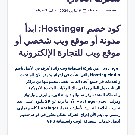
لا تعليقات
hellocoupon.net
16 مارس 2024
تمّ
النشر
بواسطة
كود خصم Hostinger: ابدأ
مدونة أو موقع ويب شخصي أو
موقع ويب للتجارة الإلكترونية
Hostinger هي شركة استضافة ويب رائدة تُعرف في الأصل باسم
Hosting Media والتي نشأت في ليتوانيا وتوفر الآن المنتجات
والخدمات في جميع أنحاء العالم. بفضل مجموعتها من مراكز
البيانات حول العالم بما في ذلك الولايات المتحدة الأمريكية
والمملكة المتحدة وفرنسا والهند وسنغافورة والبرازيل وليتوانيا
وهولندا، تخدم Hostinger الآن ما يزيد عن 29 مليون عميل. بعد
تحديث العلامة التجارية الأصلية واعتماد Hostinger كاسم تجاري
رسمي لها، يتم الآن إدراج الشركة بشكل متكرر في قوائم تقديم
أفضل خدمات استضافة الويب واستضافة VPS.