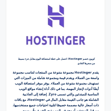
كوبون خصم Hostinger: احصل على خطة استضافة اليوم مقابل جزء بسيط
من سعرها العادي
يقدم Hostinger مجموعة متنوعة من المنتجات لتناسب مجموعة
واسعة من العملاء، ويقدم قيمة ومجموعة شاملة من الميزات التي
تستهدف مجموعة متنوعة من العملاء. يوفر موفر استضافة الويب
أيضًا أدوات لإنجاز المهمة، بما في ذلك أداة إنشاء مواقع الويب
المناسبة للمبتدئين والتي تسمى Zyro. إضافة إلى الجاذبية
الشاملة هو جانب القيمة مقابل المال في Hostinger، مع باقات
ذات أسعار عالية مصممة خصيصًا لتلبية احتياجات جميع مستخدميها،
من قبل المبتدئين أو محترفي الويب ذوي الخبرة. وفّر رسوم