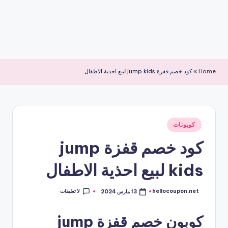
Home
»
كود خصم قفزة jump kids لبيع احذية الاطفال
نُشر
كوبونات
في
كود خصم قفزة jump
kids لبيع احذية الاطفال
لا تعليقات
hellocoupon.net
13 مارس 2024
تمّ
النشر
بواسطة
كوبون خصم قفزة jump