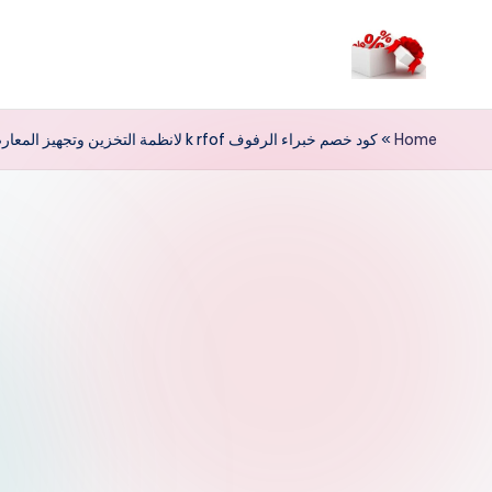
لتجاوز
لى
م
لمحتوى
ر
Home
»
كود خصم خبراء الرفوف k rfof لانظمة التخزين وتجهيز المعارض والمستودعات
حب
ا
خ
ص
و
ما
ت