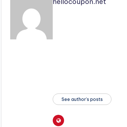
hellocoupon.net
See author's posts