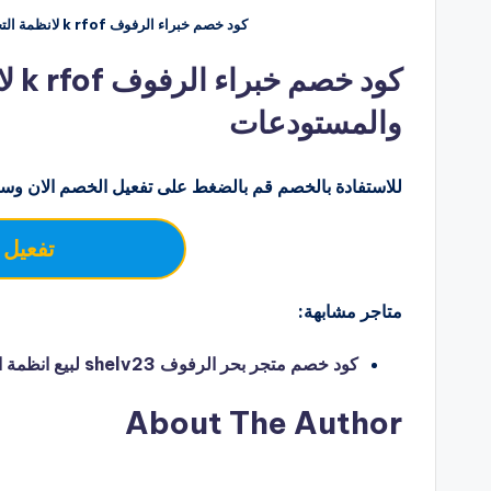
كود خصم خبراء الرفوف k rfof لانظمة التخزين وتجهيز المعارض والمستودعات
كود
والمستودعات
للاستفادة بالخصم قم بالضغط على تفعيل الخصم الان وسو
تفعيل 
متاجر مشابهة:
كود خصم متجر بحر الرفوف shelv23 لبيع انظمة التخزين والرفوف – hello coupon
About The Author