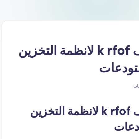
كود خصم خبراء الرفوف k rfof لانظمة التخزين
تودعات
قات
كوبون خصم خبراء الرفوف k rfof لانظمة التخزين
دعات