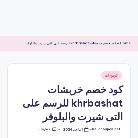
Home
»
كود خصم خربشات khrbashat للرسم على التى شيرت والبلوفر
نُشر
كوبونات
في
كود خصم خربشات
khrbashat للرسم على
التى شيرت والبلوفر
لا تعليقات
hellocoupon.net
1 مارس 2024
تمّ
النشر