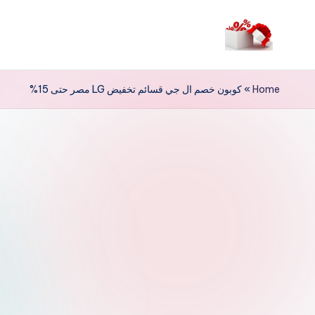
لتجاوز
لى
م
لمحتوى
ر
Home
»
كوبون خصم ال جي قسائم تخفيض LG مصر حتى 15%
حب
ا
خ
ص
و
ما
ت