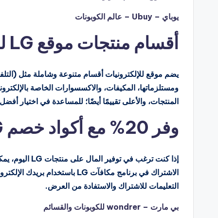
يوباي – Ubuy – عالم الكوبونات
أقسام منتجات موقع LG للإلكترونيات
يضم موقع للإلكترونيات أقسام متنوعة وشاملة مثل (التلفزيو
ومستلزماتها، المكيفات، والاكسسوارات الخاصة بالإلكتروني
المنتجات، والأعلى تقييمًا أيضًا؛ للمساعدة في اختيار أفض
وفر 20% مع أكواد خصم LG اليوم
التعليمات للاشتراك والاستفادة من العرض.
بي مارت – wondrer للكوبونات والقسائم