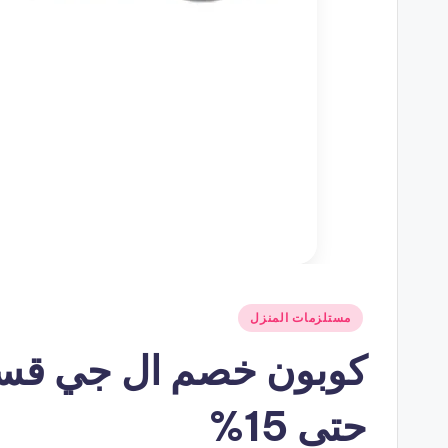
نُشر
مستلزمات المنزل
في
حتى 15%