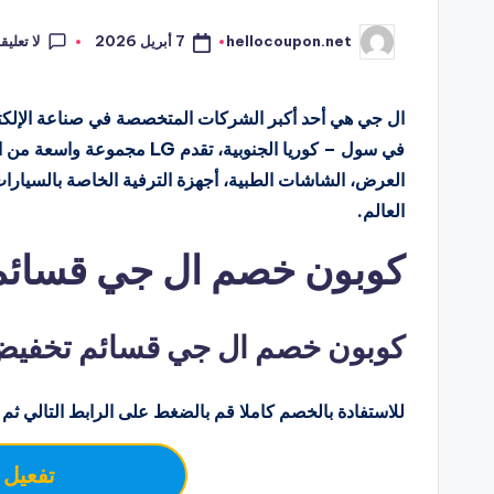
لا تعليق
7 أبريل 2026
hellocoupon.net
تمّ
النشر
بواسطة
في سول – كوريا الجنوبية، تقد
العالم.
كوبون خصم ال جي قسائم 
كوبون خصم ال جي قسائم تخفيض  10%
للاستفادة بالخصم كاملا قم بالضغط على الرابط التالي ثم 
تفعيل 