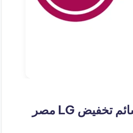
كوبون خصم ال جي قسائم تخفيض LG مصر