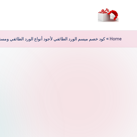
لتجاوز
لى
م
لمحتوى
ر
Home
»
كود خصم ميسم الورد الطائفي لأجود أنواع الورد الطائفي ومست
حب
ا
خ
ص
و
ما
ت