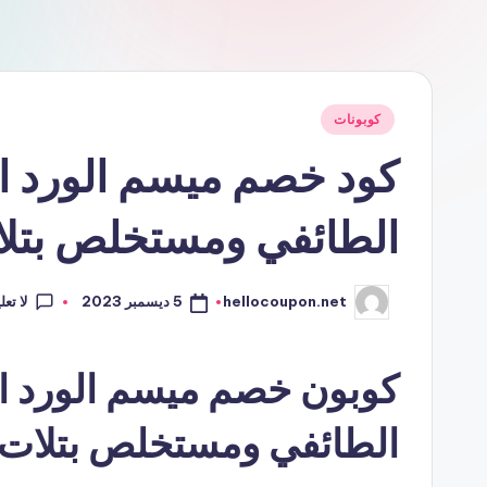
نُشر
كوبونات
في
كود خصم ميسم الورد الط
الطائفي ومستخلص بتلا
لا تع
5 ديسمبر 2023
hellocoupon.net
تمّ
النشر
بواسطة
كوبون خصم ميسم الورد الط
الطائفي ومستخلص بتلات 