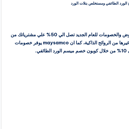
 الورد الطائفي ومستخلص بتلات الورد
كود خصم ميسم الورد الطائفي 2023 يتيح لك اقوي العروض والخصومات للعام الجديد تصل الي 50% علي مشترياتك من
منتجات العطور ومستخلصات بتلات الورود وادهان العود وغيرها من الروائح الذاكية، كما ان maysamco يوفر خصومات
.