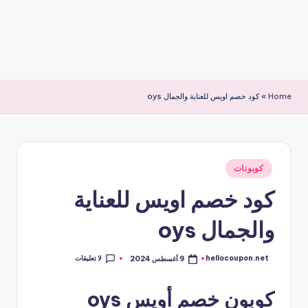
Home
»
كود خصم اويس للعناية والجمال oys
نُشر
كوبونات
في
كود خصم اويس للعناية
والجمال oys
لا تعليقات
hellocoupon.net
9 أغسطس 2024
تمّ
النشر
بواسطة
كوبون خصم أويس oys