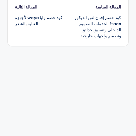
تصفّح
المقالة السابقة
المقالة التالية
كود خصم إفتان لفن الديكور
كود خصم وايا waya لأجهزة
المقالات
iftaan لخدمات التصميم
العناية بالشعر
الداخلي وتنسيق حدائق
وتصميم واجهات خارجية