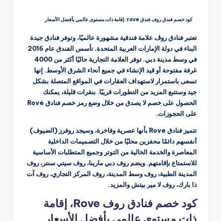
كود خصم فندق روف فندق rove: إقامة ذات مستوى عالمي بأفضل الأسعار
تعتبر فنادق روڤ علامة فندقية مشهورة عالميًا، وتوفر فنادق جيدة
البناء في دولة الإمارات العربية المتحدة. تأسس الفندق عام 2016
في وسط مدينة دبي. توفر العلامة التجارية حاليًا أكثر من 4000
غرفة مفتوحة أو قيد الإنشاء في جميع أنحاء الشرق الأوسط. إنها
تسعى باستمرار لاستهداف العقارات في المواقع المتصلة بشكل
جيد وستتبع المزيد من التطورات قريبًا. بنقرات قليلة، يمكنك
الحصول على خصم لا يصدق من خلال وضع رمز خصم فنادق Rove
على الحجوزات.
تتميز فنادق Rove بأنها عصرية وفاخرة، وسيجد روفرز (الضيوف)
أنفسهم دائمًا محفزين محليًا من خلال التصميمات الداخلية
المعاصرة والخدمة الخالية من التوتر وجميع المتطلبات الأساسية
للاستمتاع بإقامتهم. ويضم روف دبي مارينا، روف سيتي سنتر، روف
المدينة الطبية، روف وسط المدينة، روف المركز التجاري، روف آت
ذا بارك، روف لا مير بيتش والمزيد.
كود خصم فنادق روف Rove، إقامة
ذات مستوى عالمي بأفضل الأسعار