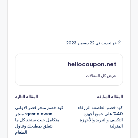
آخر تحديث في 22 ديسمبر 2023
hellocoupon.net
عرض كل المقالات
تصفّح
المقالة السابقة
المقالة التالية
كود خصم العاصفة الزرقاء
كود خصم متجر قصر الاواني
المقالات
40% علي جميع أجهزة
qasr alawani: متجر
التكييف والتبريد والأجهزة
متكامل حيث ستجد كل ما
المنزلية
يتعلق بمطبخك وتناول
الطعام