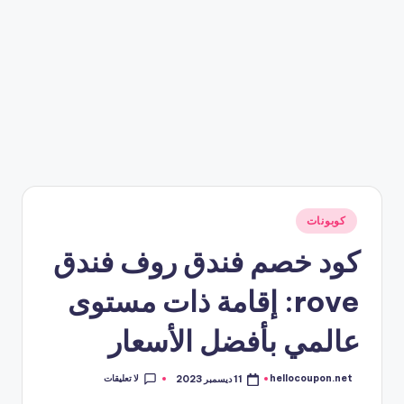
نُشر
كوبونات
في
كود خصم فندق روف فندق
rove: إقامة ذات مستوى
عالمي بأفضل الأسعار
لا تعليقات
hellocoupon.net
11 ديسمبر 2023
تمّ
النشر