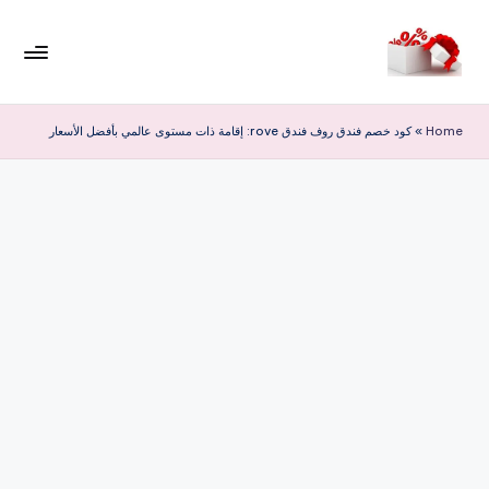
لتجاوز
لى
م
لمحتوى
ر
Home
»
كود خصم فندق روف فندق rove: إقامة ذات مستوى عالمي بأفضل الأسعار
حب
ا
خ
ص
و
ما
ت