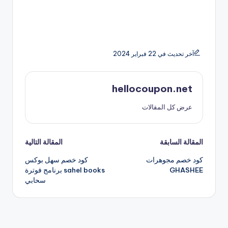
آخر تحديث في 22 فبراير 2024
hellocoupon.net
عرض كل المقالات
تصفّح
المقالة السابقة
المقالة التالية
كود خصم مجوهرات
كود خصم سهل بوكس
المقالات
GHASHEE
sahel books برنامج فوترة
سحابي