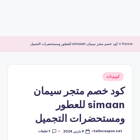
Home
»
كود خصم متجر سيمان simaan للعطور ومستحضرات التجميل
نُشر
كوبونات
في
كود خصم متجر سيمان
simaan للعطور
ومستحضرات التجميل
لا تعليقات
hellocoupon.net
9 مارس 2024
تمّ
النشر