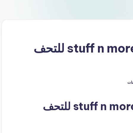
كود خصم أشياء وأكثر stuff n more للتحف
قات
كوبون خصم أشياء وأكثر stuff n more للتحف