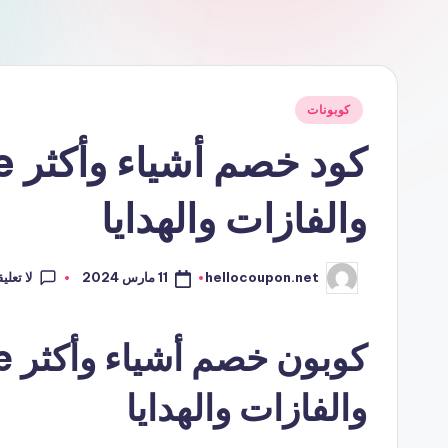
نُشر
كوبونات
في
والفازات والهدايا
لا تعلي
11 مارس 2024
hellocoupon.net
تمّ
النشر
بواسطة
والفازات والهدايا