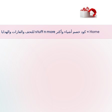
لتجاوز
لى
م
لمحتوى
ر
Home
»
كود خصم أشياء وأكثر stuff n more للتحف والفازات والهدايا
حب
ا
خ
ص
و
ما
ت