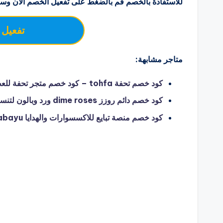
للاستفادة بالخصم قم بالضغط على تفعيل الخصم الان وسو
تفعيل 
متاجر مشابهة:
كود خصم تحفة tohfa – كود خصم متجر تحفة للعطور والمكياج والعناية – hello coupon
كود خصم دائم روزز dime roses ورد وبالون لتنسيق الهدايا و فازات الورود – hello coupon
كود خصم منصة تبايع للاكسسوارات والهدايا tabayu