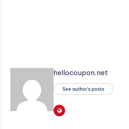
hellocoupon.net
See author's posts