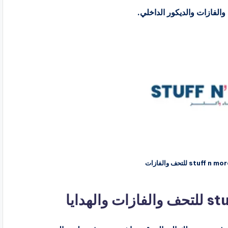
كود خصم أشياء وأكثر stuff n more للتحف والفازات