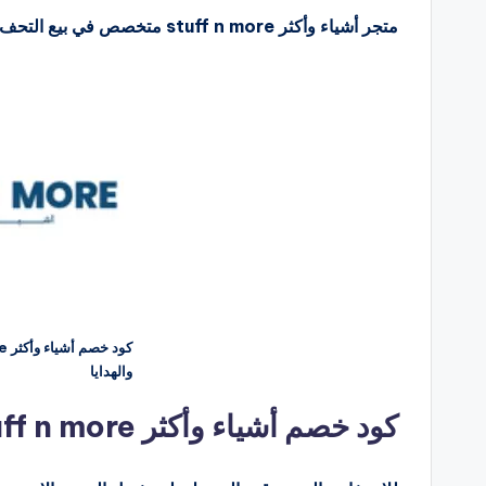
متجر أشياء وأكثر stuff n more متخصص في بيع التحف والفازات والديكور الداخلي.
والهدايا
كود خصم أشياء وأكثر stuff n more للتحف والفازات والهدايا