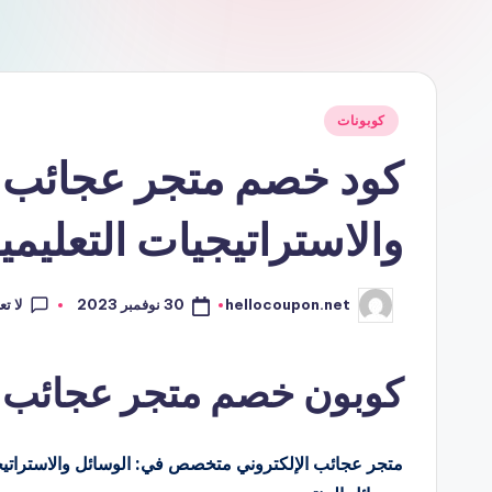
نُشر
كوبونات
في
كود خصم متجر عجائب ا
والاستراتيجيات التعليمي
لا ت
30 نوفمبر 2023
hellocoupon.net
تمّ
النشر
بواسطة
كوبون خصم متجر عجائب
متجر عجائب الإلكتروني متخصص في: الوسائل والاستراتيجيات