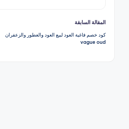
تصفّح
المقالة السابقة
كود خصم فاغية العود لبيع العود والعطور والزعفران
المقالات
vague oud