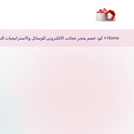
لتجاوز
لى
م
لمحتوى
ر
Home
»
كود خصم متجر عجائب الالكتروني للوسائل والاستراتيجيات التع
حب
ا
خ
ص
و
ما
ت