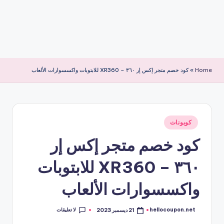
Home
»
كود خصم متجر إكس إر ٣٦٠ – XR360 للابتوبات واكسسوارات الألعاب
نُشر
كوبونات
في
كود خصم متجر إكس إر
٣٦٠ – XR360 للابتوبات
واكسسوارات الألعاب
لا تعليقات
hellocoupon.net
21 ديسمبر 2023
تمّ
النشر