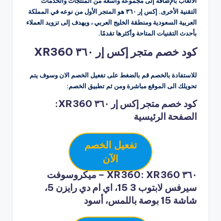
الألعاب بالإضافة إلى مجموعة واسعة من المنتجات والخدمات
التقنية الأخرى. إكس إر ٣٦٠ هو المتجر الأول من نوعه في المملكة
العربية السعودية ومنطقة الخليج العربي ، ويهدف إلى تزويد العملاء
بأحدث التقنيات المتاحة وأكثرها تقدمًا.
كود خصم متجر إكس إر ٣٦٠ XR360
للاستفادة بالخصم قم بالضغط على تفعيل الخصم الان وسوف يتم
تحويلك الى الموقع مباشرة ومن ثم تطبيق الخصم:
كود خصم متجر إكس إر ٣٦٠ XR360:
الصفحة الرئيسية
تفعيل الخصم
الآن
٣٦٠ XR360: XR360 – ميكروسوفت
سيرفس لابتوب 3 15، اي ام دي رايزن 5،
شاشة 15 بوصة باللمس، أسود