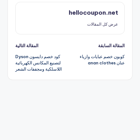
hellocoupon.net
عرض كل المقالات
تصفّح
المقالة السابقة
المقالة التالية
كوبون خصم عبايات وازياء
كود خصم دايسون Dyson
المقالات
عنان anan clothes
لتصنيع المكانس الكهربائية
اللاسلكية ومجففات الشعر