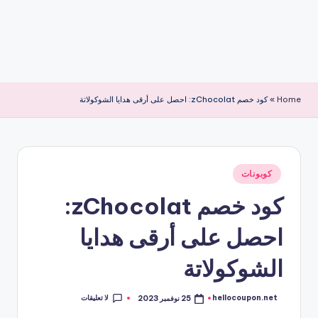
Home
»
كود خصم zChocolat: احصل على أرقى هدايا الشوكولاتة
نُشر
كوبونات
في
كود خصم zChocolat:
احصل على أرقى هدايا
الشوكولاتة
لا تعليقات
hellocoupon.net
25 نوفمبر 2023
تمّ
النشر