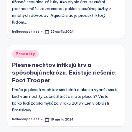
úžasné sexuálne zážitky Ako plynie čas, sexuálni
partneri môžu zaznamenať pokles sexuálnej túžby z
mnohých dôvodov. Aqua Disiac je produkt, ktorý
ľuďom…
hellocoupon.net
25 apríla 2024
Posted
by
Posted
Produkty
in
Plesne nechtov infikujú krv a
spôsobujú nekrózu. Existuje riešenie:
Foot Trooper
Prečo je pleseň nechtov smrteľná a ako sa vyhnúť smrti,
keď vám nechty začnú žltnúť a máte pleseň? Viete,
koľko ľudí zabila mykóza v roku 2019? Len v oblasti
Bratislavy…
hellocoupon.net
19 apríla 2024
Posted
by