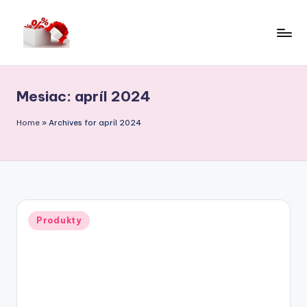
Skip
to
W
content
it
Mesiac:
apríl 2024
a
m
Home
»
Archives for apríl 2024
ra
b
a
ty
Posted
Produkty
in