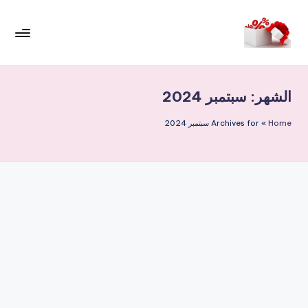
لتجاوز
لى
م
لمحتوى
ر
الشهر:
سبتمبر 2024
حب
ا
Home
»
Archives for سبتمبر 2024
خ
ص
و
ما
ت