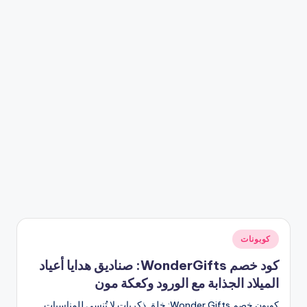
نُشر
كوبونات
في
كود خصم WonderGifts: صناديق هدايا أعياد
الميلاد الجذابة مع الورود وكعكة مون
كوبون خصم Wonder Gifts: خلق ذكريات لا تُنسى للمناسبات