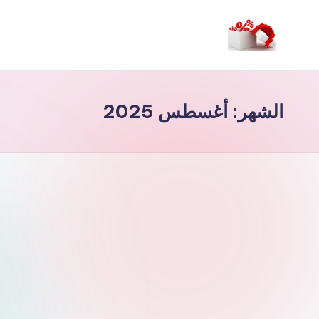
لتجاوز
لى
م
لمحتوى
ر
الشهر:
أغسطس 2025
حب
ا
خ
ص
و
ما
ت