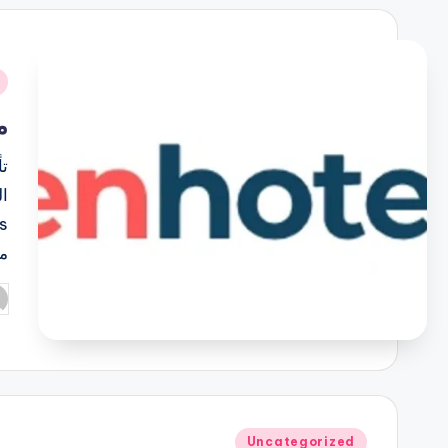
نُ
ف
متج
ال
م
تم
ال
بو
نُشر
Uncategorized