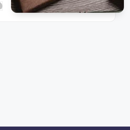
تم
ال
بو