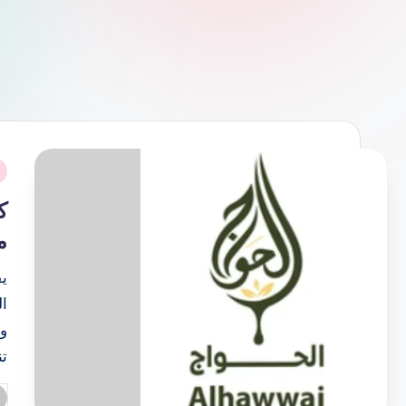
نُ
ف
من
وا
ت
تم