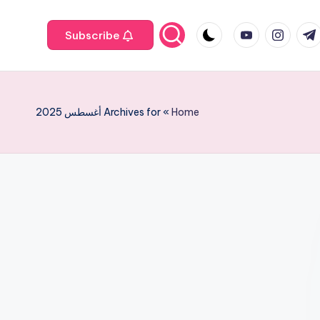
youtube.com
instagram.com
twit
fa
t.
Subscribe
Home
»
Archives for أغسطس 2025