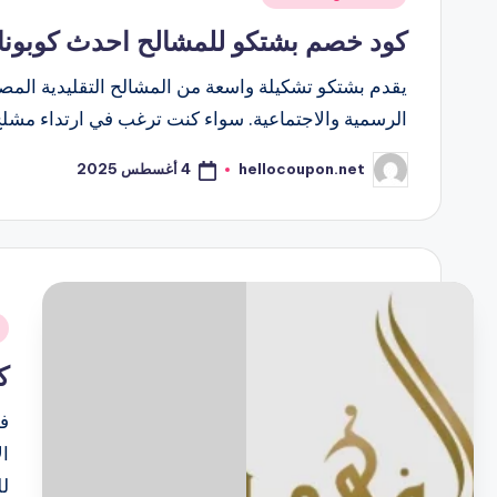
في
كود خصم بشتكو للمشالح احدث كوبونات واكواد htco
يقدم بشتكو تشكيلة واسعة من المشالح التقليدية المص
الرسمية والاجتماعية. سواء كنت ترغب في ارتداء مشلح
4 أغسطس 2025
hellocoupon.net
تمّ
النشر
بواسطة
نُ
ف
كو
في
ال
لل