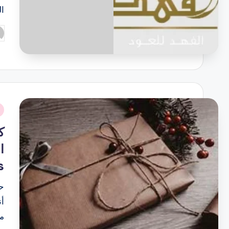
ال
تم
ال
بو
نُ
ف
ك
s
ح
أن
مخ