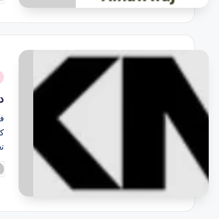
ال
بو
نُ
ف
د
ك
ت
تم
ال
بو