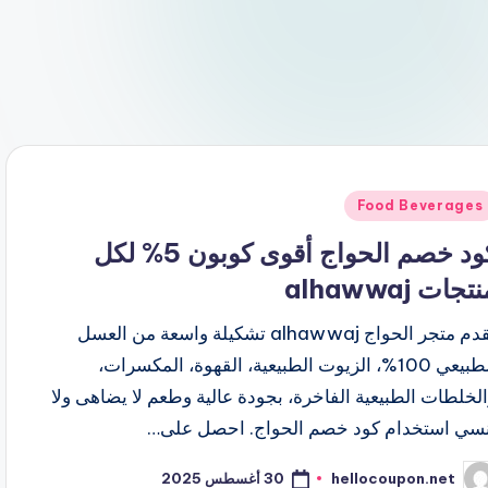
شر
Food Beverages
ي
كود خصم الحواج أقوى كوبون 5% لكل
تجات alhawwaj
يقدم متجر الحواج alhawwaj تشكيلة واسعة من العسل
الطبيعي 100%، الزيوت الطبيعية، القهوة، المكسرات،
لخلطات الطبيعية الفاخرة، بجودة عالية وطعم لا يضاهى ولا
نسي استخدام كود خصم الحواج. احصل على…
30 أغسطس 2025
hellocoupon.net
ّ