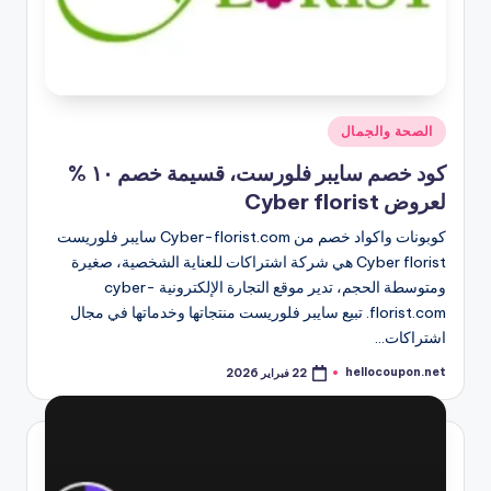
نُشر
الصحة والجمال
في
كود خصم سايبر فلورست، قسيمة خصم ١٠ %
لعروض Cyber florist
كوبونات واكواد خصم من Cyber-florist.com سايبر فلوريست
Cyber florist هي شركة اشتراكات للعناية الشخصية، صغيرة
ومتوسطة الحجم، تدير موقع التجارة الإلكترونية cyber-
florist.com. تبيع سايبر فلوريست منتجاتها وخدماتها في مجال
اشتراكات…
hellocoupon.net
22 فبراير 2026
تمّ
النشر
بواسطة