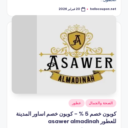
hellocoupon.net
20 فبراير 2026
تمّ
النشر
بواسطة
نُشر
الصحة والجمال
عطور
في
كوبون خصم 5 % – كوبون خصم اساور المدينة
للعطور asawer almadinah