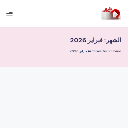
لتجاوز
لى
م
لمحتوى
ر
الشهر:
فبراير 2026
حب
ا
Home
»
Archives for فبراير 2026
خ
ص
و
ما
ت