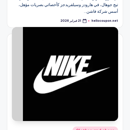
تيج جوهال، في هارودز وسيلفريدجز كأخصائي بصريات مؤهل،
أسس شركة فاشن…
hellocoupon.net
21 فبراير 2026
تمّ
النشر
بواسطة
نُشر