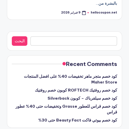
بالبشرة من…
hellocoupon.net
9 فبراير 2026
تمّ
النشر
بواسطة
البحث
البحث
Recent Comments
كود خصم متجر ماهر تخفيضات 40% على افضل المنتجات
Maher Store
كود خصم روفتيك ROFTECH كوبون خصم روفتيك
كود خصم سيلفرباك – كوبون Silverback
كود خصم قراس للعطور Grasse وتخفيضات حتى 40% عطور
قراس
كود خصم بيوتي فاكت Beauty Fact حتى 30%