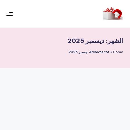
لتجاوز
لى
م
لمحتوى
ر
الشهر:
ديسمبر 2025
حب
ا
Home
»
Archives for ديسمبر 2025
خ
ص
و
ما
ت