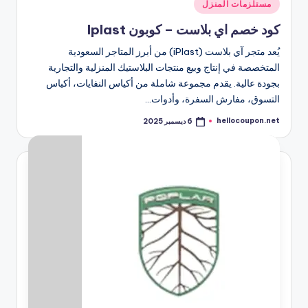
نُشر
مستلزمات المنزل
في
كود خصم اي بلاست – كوبون Iplast
يُعد متجر آي بلاست (iPlast) من أبرز المتاجر السعودية
المتخصصة في إنتاج وبيع منتجات البلاستيك المنزلية والتجارية
بجودة عالية. يقدم مجموعة شاملة من أكياس النفايات، أكياس
التسوق، مفارش السفرة، وأدوات…
hellocoupon.net
6 ديسمبر 2025
تمّ
النشر
بواسطة