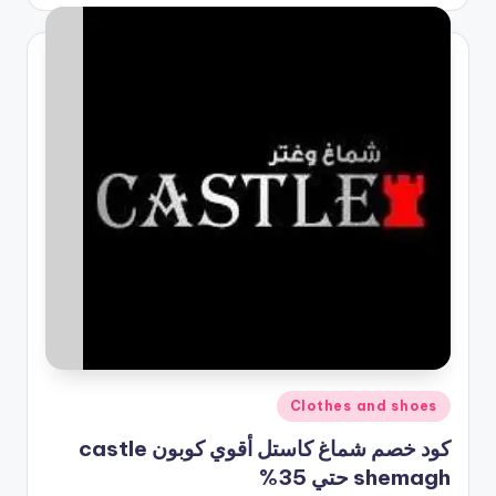
النشر
بواسطة
نُشر
Clothes and shoes
في
كود خصم شماغ كاستل أقوي كوبون castle
shemagh حتي 35%