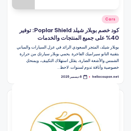
نُشر
Cars
في
كود خصم بوبلار شيلد Poplar Shield: توفير
40% على جميع المنتجات والخدمات
بوبلار شيلد، المتجر السعودي الرائد في عزل السيارات والمباني
بتقنية النانو سيراميك الفاخرة. يحمي بوبلار سيارتكِ من حرارة
الشمس والأشعة الضارة، يقلل استهلاك التكييف، ويمنحكِ
خصوصية وأناقة تدوم لسنوات. لاحظ…
hellocoupon.net
6 ديسمبر 2025
تمّ
النشر
بواسطة