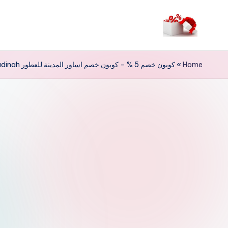
لتجاوز
لى
م
لمحتوى
ر
Home
»
كوبون خصم 5 % – كوبون خصم اساور المدينة للعطور asawer almadinah
حب
ا
خ
ص
و
ما
ت