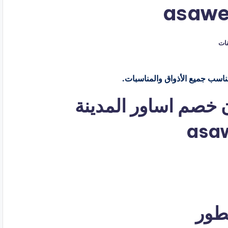
قات
– كوبون خصم اساور المدينة
عطور