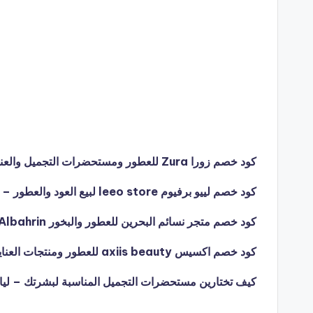
كود خصم زورا Zura للعطور ومستحضرات التجميل والعناية بالبشرة – مرحبا خصومات
كود خصم لييو برفيوم leeo store لبيع العود والعطور – مرحبا خصومات
كود خصم متجر نسائم البحرين للعطور والبخور Nasaim Albahrin – مدونة ريلمي
كود خصم اكسيس axiis beauty للعطور ومنتجات العناية – مدونة ريلمي
كيف تختارين مستحضرات التجميل المناسبة لبشرتك – لي