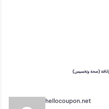
ة واناقة (صحة وتخسيس)
hellocoupon.net