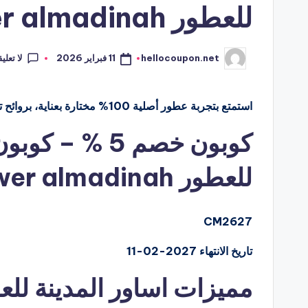
للعطور asawer almadinah
لا تعلي
11 فبراير 2026
hellocoupon.net
تمّ
النشر
بواسطة
استمتع بتجربة عطور أصلية 100% مختارة بعناية، بروائح تناسب جميع الأذواق والمناسبات.
كوبون خصم 5 % 
للعطور asawer almadinah
CM2627
تاريخ الانتهاء 2027-02-11
مميزات اساور المدينة لل