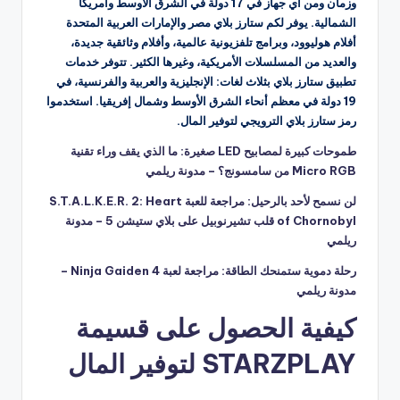
وزمان ومن أي جهاز في 17 دولة في الشرق الأوسط وأمريكا
الشمالية. يوفر لكم ستارز بلاي مصر والإمارات العربية المتحدة
أفلام هوليوود، وبرامج تلفزيونية عالمية، وأفلام وثائقية جديدة،
والعديد من المسلسلات الأمريكية، وغيرها الكثير. تتوفر خدمات
تطبيق ستارز بلاي بثلاث لغات: الإنجليزية والعربية والفرنسية، في
19 دولة في معظم أنحاء الشرق الأوسط وشمال إفريقيا. استخدموا
رمز ستارز بلاي الترويجي لتوفير المال.
طموحات كبيرة لمصابيح LED صغيرة: ما الذي يقف وراء تقنية
Micro RGB من سامسونج؟ – مدونة ريلمي
لن نسمح لأحد بالرحيل: مراجعة للعبة S.T.A.L.K.E.R. 2: Heart
of Chornobyl قلب تشيرنوبيل على بلاي ستيشن 5 – مدونة
ريلمي
رحلة دموية ستمنحك الطاقة: مراجعة لعبة Ninja Gaiden 4 –
مدونة ريلمي
كيفية الحصول على قسيمة
STARZPLAY لتوفير المال