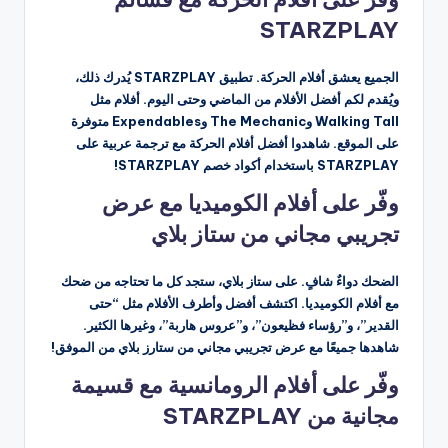
STARZPLAY
الجميع يعشق أفلام الحركة. تطبيق STARZPLAY يُدرك ذلك،
ويُقدم لكم أفضل الأفلام من الماضي وحتى اليوم. أفلام مثل
Walking Tall وThe Mechanic وExpendables متوفرة
على الموقع. شاهدوا أفضل أفلام الحركة مع ترجمة عربية على
STARZPLAY باستخدام أكواد خصم STARZPLAY!
وفّر على أفلام الكوميديا ​​مع عرض
تجريبي مجاني من ستاز بلاي
الضحك دواءٌ شافٍ. على ستاز بلاي، ستجد كل ما تحتاجه من ضحك
مع أفلام الكوميديا. اكتشف أفضل وأطرف الأفلام مثل “حتى
القدير”، و”رؤساء فظيعون”، و”عروس هاربة”، وغيرها الكثير.
شاهدها جميعًا مع عرض تجريبي مجاني من ستارز بلاي من الموفق!
وفّر على أفلام الرومانسية مع قسيمة
مجانية من STARZPLAY