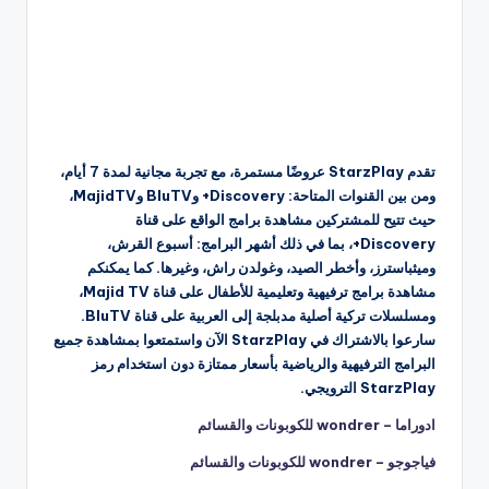
تقدم StarzPlay عروضًا مستمرة، مع تجربة مجانية لمدة 7 أيام،
ومن بين القنوات المتاحة: Discovery+ وBluTV وMajidTV،
حيث تتيح للمشتركين مشاهدة برامج الواقع على قناة
Discovery+، بما في ذلك أشهر البرامج: أسبوع القرش،
وميثباسترز، وأخطر الصيد، وغولدن راش، وغيرها. كما يمكنكم
مشاهدة برامج ترفيهية وتعليمية للأطفال على قناة Majid TV،
ومسلسلات تركية أصلية مدبلجة إلى العربية على قناة BluTV.
سارعوا بالاشتراك في StarzPlay الآن واستمتعوا بمشاهدة جميع
البرامج الترفيهية والرياضية بأسعار ممتازة دون استخدام رمز
StarzPlay الترويجي.
ادوراما – wondrer للكوبونات والقسائم
فياجوجو – wondrer للكوبونات والقسائم