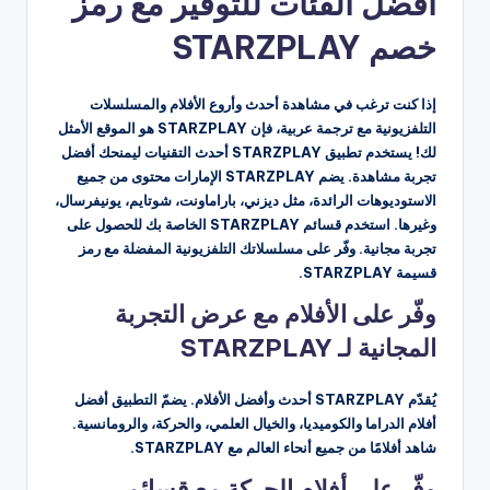
أفضل الفئات للتوفير مع رمز
خصم STARZPLAY
إذا كنت ترغب في مشاهدة أحدث وأروع الأفلام والمسلسلات
التلفزيونية مع ترجمة عربية، فإن STARZPLAY هو الموقع الأمثل
لك! يستخدم تطبيق STARZPLAY أحدث التقنيات ليمنحك أفضل
تجربة مشاهدة. يضم STARZPLAY الإمارات محتوى من جميع
الاستوديوهات الرائدة، مثل ديزني، باراماونت، شوتايم، يونيفرسال،
وغيرها. استخدم قسائم STARZPLAY الخاصة بك للحصول على
تجربة مجانية. وفّر على مسلسلاتك التلفزيونية المفضلة مع رمز
قسيمة STARZPLAY.
وفّر على الأفلام مع عرض التجربة
المجانية لـ STARZPLAY
يُقدّم STARZPLAY أحدث وأفضل الأفلام. يضمّ التطبيق أفضل
أفلام الدراما والكوميديا، والخيال العلمي، والحركة، والرومانسية.
شاهد أفلامًا من جميع أنحاء العالم مع STARZPLAY.
وفّر على أفلام الحركة مع قسائم