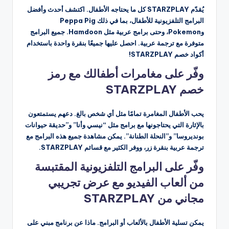
يُقدّم STARZPLAY كل ما يحتاجه الأطفال. اكتشف أحدث وأفضل
البرامج التلفزيونية للأطفال، بما في ذلك Peppa Pig
وPokemon، وحتى برامج عربية مثل Hamdoon. جميع البرامج
متوفرة مع ترجمة عربية. احصل عليها جميعًا بنقرة واحدة باستخدام
أكواد خصم STARZPLAY!
وفّر على مغامرات أطفالك مع رمز
خصم STARZPLAY
يحب الأطفال المغامرة تمامًا مثل أي شخص بالغ. دعهم يستمتعون
بالإثارة التي يحتاجونها مع برامج مثل “نيسي وأنا” و”حديقة حيوانات
بونديروسا” و”النحلة الطنانة”. يمكن مشاهدة جميع هذه البرامج مع
ترجمة عربية بنقرة زر، ووفر الكثير مع قسائم STARZPLAY.
وفّر على البرامج التلفزيونية المقتبسة
من ألعاب الفيديو مع عرض تجريبي
مجاني من STARZPLAY
يمكن تسلية الأطفال بالألعاب أو البرامج. ماذا عن برنامج مبني على