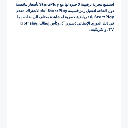
استمتع بتجربة ترفيهية لا حدود لها مع StarzPlay بأسعار تنافسية
دون الحاجة لتفعيل رمز قسيمة StarzPlay أثناء الاشتراك. تقدم
StarzPlay باقة رياضية حصرية لمشاهدة مختلف الرياضات، بما
في ذلك الدوري الإيطالي (سيري آ)، وكأس إيطاليا، وقناة Golf
TV، والكريكيت.