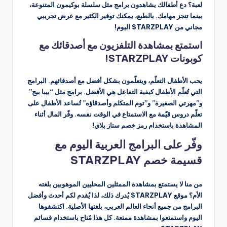
لعبة؟ دع أطفالك يشاهدون برامج مثل سلسلة بوكيمون المتنوعة،
بينما تنجز مهامك. بالطبع، يمكنك توفير الكثير مع عرض تجريبي
مجاني من STARZPLAY اليوم!
استمتع بمشاهدة التلفزيون مع أصدقائك مع
كوبونات STARZPLAY!
يحب الأطفال التعلّم، ويتعلّمون بشكل أفضل مع أصدقائهم. البرامج
التي تُعلّم الأطفال كيفية التفاعل هي الأفضل. برامج مثل “بيبا بيج”
و”مهرتي الصغيرة” و”توم المتكلم وأصدقاؤه” تُساعد الأطفال على
تعلّم دروس قيّمة مع الاستمتاع في الوقت نفسه. وفّر المال أثناء
المشاهدة باستخدام رمز خصم ستاز بلاي!
وفّر على البرامج العربية اليوم مع
قسيمة خصم STARZPLAY
من منا لا يستمتع بمشاهدة الممثلين المحليين الموهوبين بلغته
الأم؟ موقع STARZPLAY يُدرك ذلك، لذا يُقدم لكم أحدث وأفضل
البرامج من جميع أنحاء العالم العربي، بلغتها الأصلية. اكتشفوها
اليوم واستمتعوا بمشاهدة ممتعة. كل هذا مُتاح باستخدام قسائم