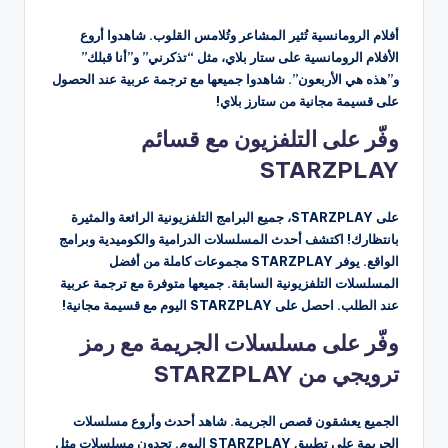
أفلام الرومانسية تُثير المشاعر وتُلامس القلوب. شاهدوا أروع
الأفلام الرومانسية على ستار بلاي، مثل “تذكرني” و”أنا قبلك”
و”هذه هي الأربعون”. شاهدوا جميعها مع ترجمة عربية عند الحصول
على قسيمة مجانية من ستارز بلاي!
وفّر على التلفزيون مع قسائم
STARZPLAY
على STARZPLAY، جميع البرامج التلفزيونية الرائعة والمثيرة
بانتظارك! اكتشف أحدث المسلسلات الدرامية والكوميدية وبرامج
الواقع. يوفر STARZPLAY مجموعات كاملة من أفضل
المسلسلات التلفزيونية السابقة. جميعها متوفرة مع ترجمة عربية
عند الطلب. احصل على STARZPLAY اليوم مع قسيمة مجانية!
وفّر على مسلسلات الجريمة مع رمز
ترويجي من STARZPLAY
الجميع يعشقون قصص الجريمة. شاهد أحدث وأروع مسلسلات
الجريمة على تطبيق STARZPLAY اليوم. تجدون مسلسلات مثل