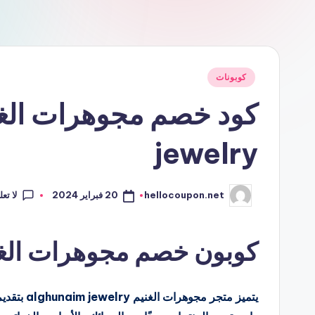
نُشر
كوبونات
في
jewelry
لا تع
20 فبراير 2024
hellocoupon.net
تمّ
النشر
بواسطة
كوبون خصم مجوهرات الغنيم naim jewelry
يتميز متج