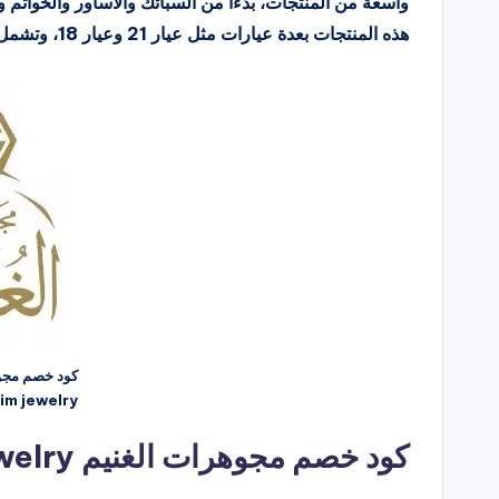
واسعة من المنتجات، بدءًا من السبائك والأساور والخواتم و
هذه المنتجات بعدة عيارات مثل عيار 21 وعيار 18، وتشمل تصاميم حديثة وتقليدية تناسب جميع الأذواق.
كود خصم مجوه
im jewelry
كود خصم مجوهرات الغنيم alghunaim jewelry