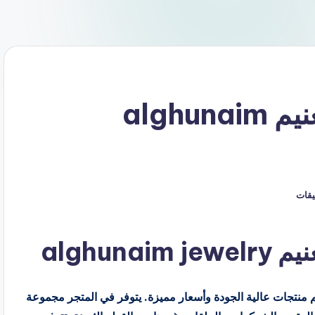
كود خصم مجوهرات الغنيم alghunaim
ليقات
alghu
ر مجوهرات الغنيم alghunaim jewelry بتقديم منتجات عالية الجودة وأسعار مميزة. يتوفر في المتجر مجموعة