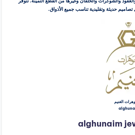
العقود والشوكرات والحلقان وغيرها من القطع الثمينة. تتوفر
رات الغنيم
alghuna