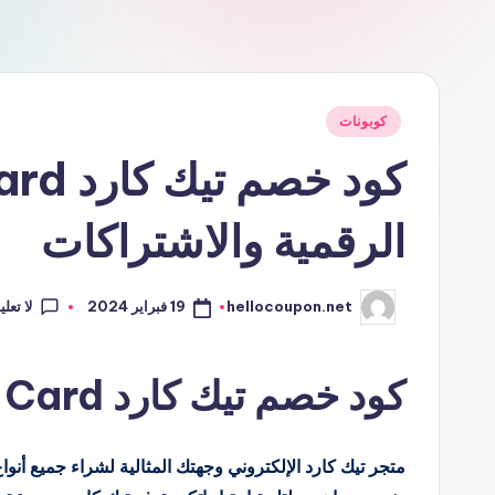
نُشر
كوبونات
في
الرقمية والاشتراكات
لا تعل
19 فبراير 2024
hellocoupon.net
تمّ
النشر
بواسطة
كود خصم تيك كارد Take Card
متجر تيك كارد الإلكتروني وجهتك المثالية لشراء جميع أنو