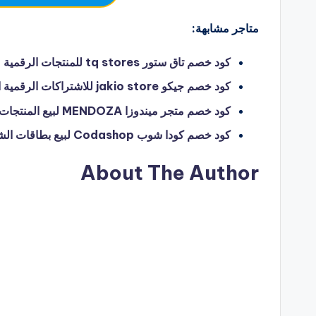
متاجر مشابهة:
كود خصم تاق ستور tq stores للمنتجات الرقمية – hello coupon
كود خصم جيكو jakio store للاشتراكات الرقمية الموثوقة – hello coupon
كود خصم متجر ميندوزا MENDOZA لبيع المنتجات الرقمية والتصاميم والاعمال – hello coupon
كود خصم كودا شوب Codashop لبيع بطاقات الشحن الإلكترونية وألعاب الفيديو الرقمية – hello coupon
About The Author