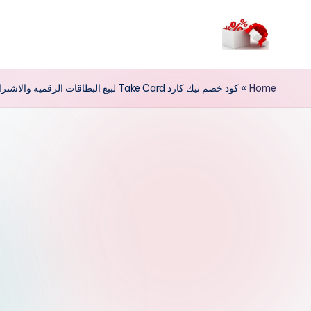
لتجاوز
لى
م
لمحتوى
ر
Home
»
كود خصم تيك كارد Take Card لبيع البطاقات الرقمية والاشتراكات
حب
ا
خ
ص
و
ما
ت