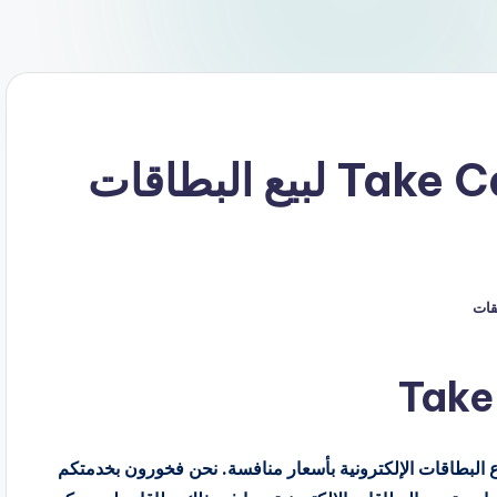
كود خصم تيك كارد Take Card لبيع البطاقات
يقات
اع البطاقات الإلكترونية بأسعار منافسة. نحن فخورون بخدمتكم