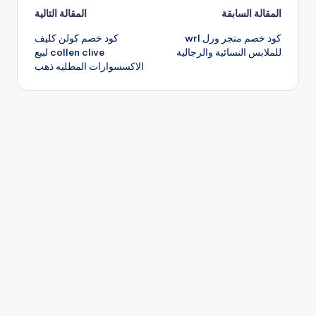
تصفّح
المقالة السابقة
المقالة التالية
كود خصم متجر ورل wrl
كود خصم كولن كليف
المقالات
للملابس النسائية والرجالية
collen clive لبيع
الاكسسوارات المطليه ذهب