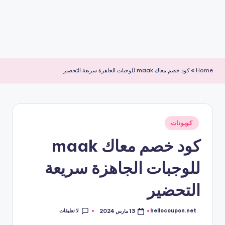
Home
»
كود خصم معاك maak للوجبات الجاهزة سريعة التحضير
نُشر
كوبونات
في
كود خصم معاك maak
للوجبات الجاهزة سريعة
التحضير
لا تعليقات
hellocoupon.net
13 مارس 2024
تمّ
النشر