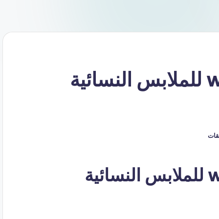
كود خصم متجر ورل wrl للملابس النسائية
يقات
كوبون خصم متجر ورل wrl للملابس النسائية