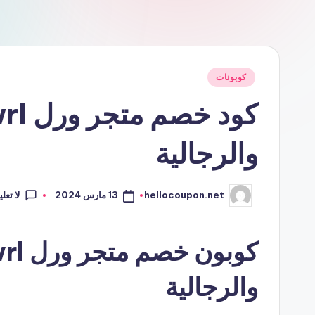
نُشر
كوبونات
في
والرجالية
لا تعل
13 مارس 2024
hellocoupon.net
تمّ
النشر
بواسطة
والرجالية