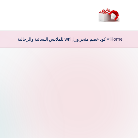
لتجاوز
لى
م
لمحتوى
ر
Home
»
كود خصم متجر ورل wrl للملابس النسائية والرجالية
حب
ا
خ
ص
و
ما
ت