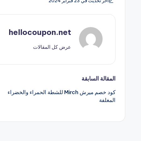
آخر تحديث في 23 فبراير 2024
hellocoupon.net
عرض كل المقالات
تصفّح
المقالة السابقة
كود خصم ميرش Mirch للشطة الحمراء والخضراء
المقالات
المغلفة