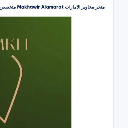
متجر مخاوير الامارات Makhawir Alamarat متخصص في بيع المخاوير الإماراتية.