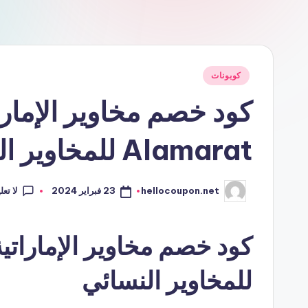
نُشر
كوبونات
في
Alamarat للمخاوير النسائي
لا تع
23 فبراير 2024
hellocoupon.net
تمّ
النشر
بواسطة
للمخاوير النسائي