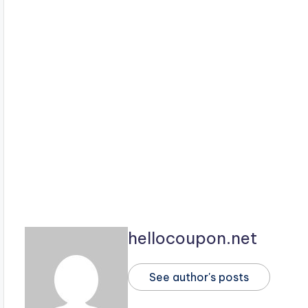
hellocoupon.net
See author's posts