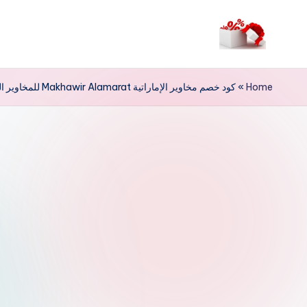
لتجاوز
لى
م
لمحتوى
ر
Home
»
كود خصم مخاوير الإماراتية Makhawir Alamarat للمخاوير النسائي
حب
ا
خ
ص
و
ما
ت