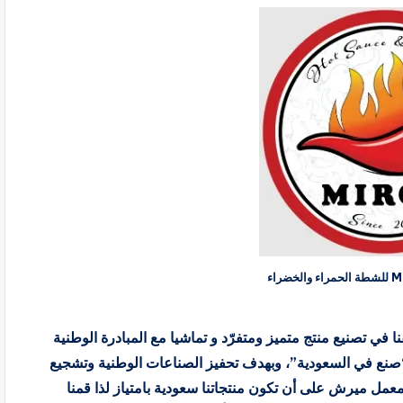
كود خصم ميرش Mirch للشطة الحمراء والخضراء
في تصنيع منتج متميز ومتفرّد و تماشيا مع المبادرة الوطنية
“صنع في السعودية”، وبهدف تحفيز الصناعات الوطنية وتشجيع
عمل ميرش على أن تكون منتجاتنا سعودية بامتياز لذا قمنا