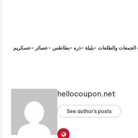
ة dukan balilah لبيع بوكسات الجمعات والطلعات -بليلة -ذره -بطاطس -عصائر -عسكريم
hellocoupon.net
See author's posts