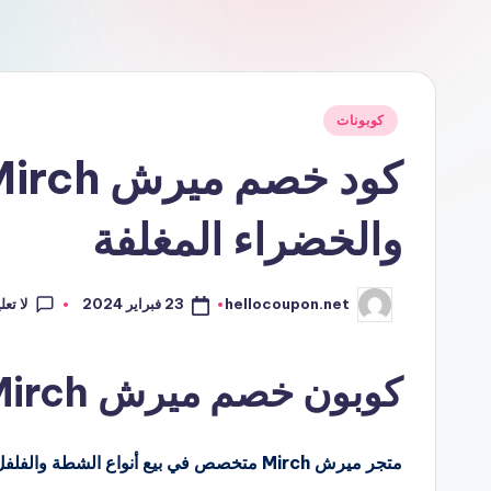
نُشر
كوبونات
في
والخضراء المغلفة
لا تع
23 فبراير 2024
hellocoupon.net
تمّ
النشر
بواسطة
كوبون خصم ميرش Mirch
متجر ميرش Mirch متخصص في بيع أنواع الشطة والفلفل.