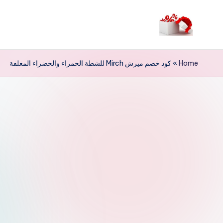
لتجاوز
لى
م
لمحتوى
ر
Home
»
كود خصم ميرش Mirch للشطة الحمراء والخضراء المغلفة
حب
ا
خ
ص
و
ما
ت