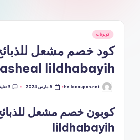
نُشر
كوبونات
في
كود خصم مشعل للذبائح
asheal lildhabayih
لا تعلي
6 مارس 2024
hellocoupon.net
تمّ
النشر
بواسطة
lildhabayih