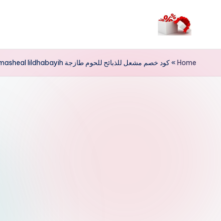
لتجاوز
لى
م
لمحتوى
ر
Home
»
كود خصم مشعل للذبائح للحوم طازجة masheal lildhabayih
حب
ا
خ
ص
و
ما
ت