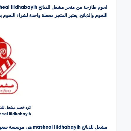
اللحوم والذبائح. يعتبر المتجر محطة واحدة لشراء اللحوم 
كود خصم مشعل للذبا
eal lildhabayih
مشعل للذبائح ildhabayih