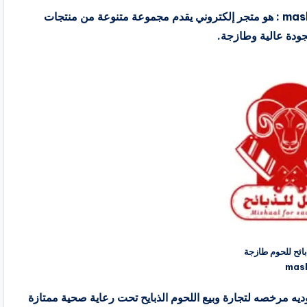
لحوم طازجة من متجر مشعل للذبائح masheal lildhabayih : هو متجر إلكتروني يقدم مجموعة متنوعة من منتجات
بجودة عالية وطازجة.
ئح للحوم طازجة
mash
masheal l هى موسسة سعوديه مرخصه لتجارة وبيع اللحوم الذبايح تحت رعاية صحية ممتازة