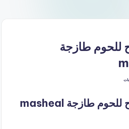
 للحوم طازجة
m
قات
كوبون خصم مشعل للذبائح للحوم طازجة masheal