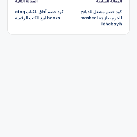
تصفّح
المقالة السابقة
المقالة التالية
كود خصم مشعل للذبائح
كود خصم آفاق للكتاب afaq
المقالات
للحوم طازجة masheal
books لبيع الكتب الرقمية
lildhabayih