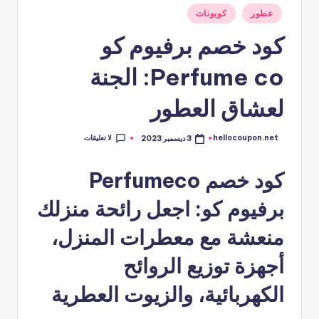
نُشر
عطور
كوبونات
في
كود خصم برفيوم كو
Perfume co: الجنة
لعشاق العطور
لا تعليقات
hellocoupon.net
3 ديسمبر 2023
تمّ
النشر
بواسطة
كود خصم Perfumeco
برفيوم كو: اجعل رائحة منزلك
منعشة مع معطرات المنزل،
أجهزة توزيع الروائح
الكهربائية، والزيوت العطرية